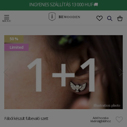
INGYENES SZÁLLÍTÁS 13 000 HUF 🚚
BE
WOODEN
50 %
Limited
Fából készült fülbevaló szett
Add hozzá a
kívánságlistához