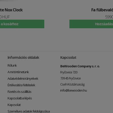
Fa fülbevaló Fox Earrings
5990 HUF
Hozzáadás a kosárhoz
Információs oldalak
Kapcsolat
Rólunk
BeWooden Company s. r. o.
A mi történetünk
Fryčovice 720
739 45 Fryčovice
Adatvédelmi irányelvek
Cseh Köztársaság
Értékesítési feltételek
info@bewooden.hu
Fizetés és szállítás
Kapcsolatba lépés
Kapcsolat
Személyes adatok feldolgozása