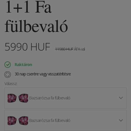
1+1 Fa
fülbevaló
5990
HUF
11980
HUF
ÁFA-val
Raktáron
30 nap cserére vagy visszatérítésre
Válassz:
Bazsarózsa fa fülbevaló
Bazsarózsa fa fülbevaló