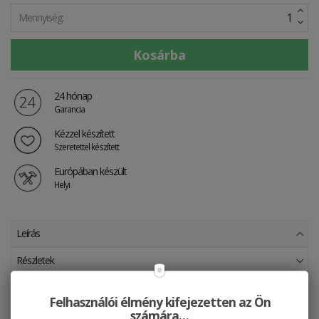
Mennyiség:
24 hónap
Garancia
Kézzel készített
Szeretettel készített
Európában készült
Helyi
Leírás
Részletek
Szállítás
Felhasználói élmény kifejezetten az Ön
számára…
"Párosban szép az élet". Kényeztesse magát és egy különleges