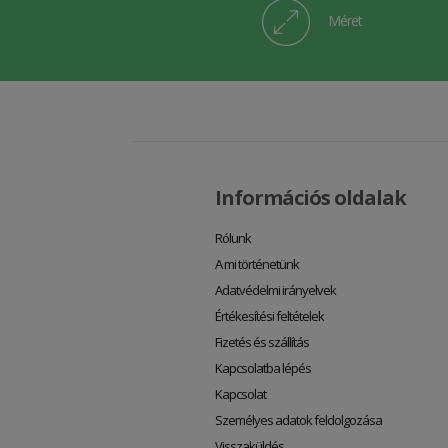
Méret
Információs oldalak
Rólunk
A mi történetünk
Adatvédelmi irányelvek
Értékesítési feltételek
Fizetés és szállítás
Kapcsolatba lépés
Kapcsolat
Személyes adatok feldolgozása
Visszaküldés