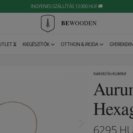
INGYENES SZÁLLÍTÁS 13 000 HUF 🚚
BE
WOODEN
UTLET ⏳
KIEGÉSZÍTŐK
OTTHON & IRODA
GYEREKEK
Karkötő fa részlettel
Auru
Hexag
6295
H