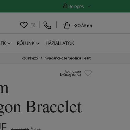
Belépés
(
0
)
KOSÁR
(
0
)
NEK
RÓLUNK
HÁZIÁLLATOK
következő
Nyaklánc Rose Necklace Heart
Add hozzá a
kívánságlistához
m
on Bracelet
UF
12590
HUF
ÁFA-val