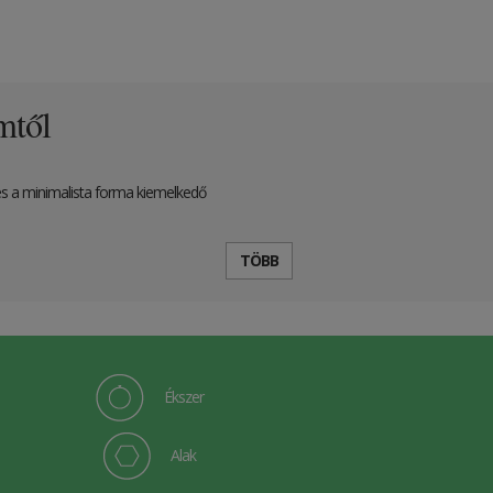
mtől
s és a minimalista forma kiemelkedő
TÖBB
Ékszer
Alak