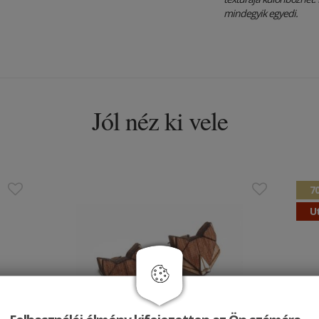
mindegyik egyedi.
Jól néz ki vele
7
Ut