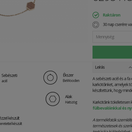
Raktáron
30 nap cserére vag
Mennyiség:
Leírás
Ékszer
Sebészeti
A sebészeti acél és a fa
BeWooden
acél
karkötőinket, amelyek tö
készítettünk, hogy minden
Alak
Karkötőink tökéletesen 
Hatszög
fülbevalóinkkal és n
ézzel készült
A termékfotók szemlélt
eretettel készült
természetesek és szerk
textúrája különbözhet. 