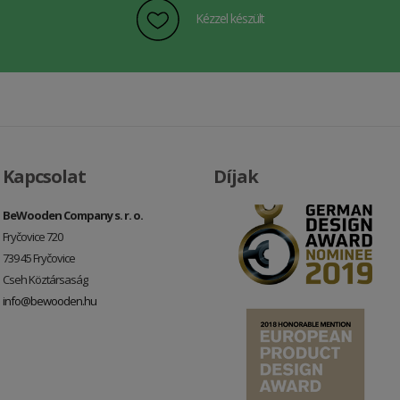
Kézzel készült
Kapcsolat
Díjak
BeWooden Company s. r. o.
Fryčovice 720
739 45 Fryčovice
Cseh Köztársaság
info@bewooden.hu