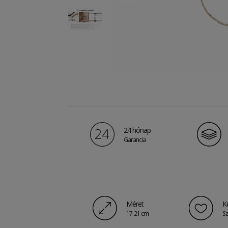
24 hónap
Garancia
Méret
K
17-21 cm
Sz