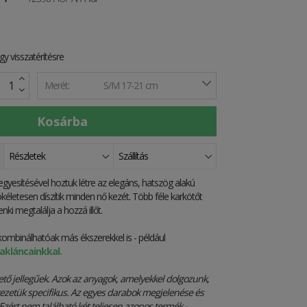
y visszatérítésre
Merét:
S/M 17-21 cm
Részletek
Szállítás
 egyesítésével hoztuk létre az elegáns, hatszög alakú
kéletesen díszítik minden nő kezét. Több féle karkötőt
ki megtalálja a hozzá illőt.
kombinálhatóak más ékszerekkel is - például
yakláncainkkal.
ető jellegűek. Azok az anyagok, amelyekkel dolgozunk,
ezetük specifikus. Az egyes darabok megjelenése és
Ezért nem található két teljesen azonos termék -