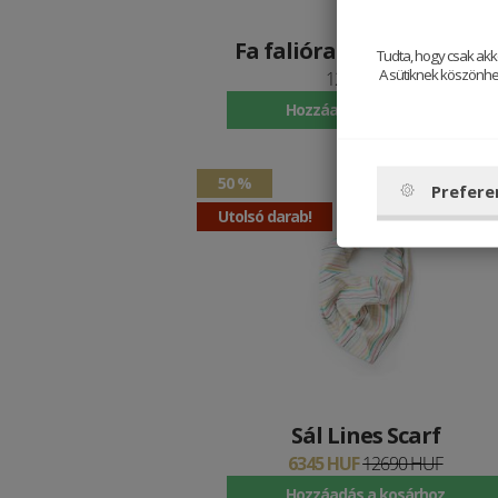
Fa falióra Arte Nox Clock
Tudta, hogy csak akk
A sütiknek köszönhet
12790 HUF
Hozzáadás a kosárhoz
50 %
Prefere
Utolsó darab!
Sál Lines Scarf
6345 HUF
12690 HUF
Hozzáadás a kosárhoz