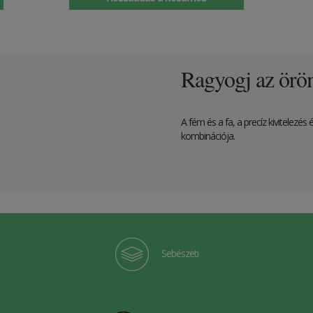
Ragyogj az örö
A fém és a fa, a precíz kivitelezé
kombinációja.
Sebészeti