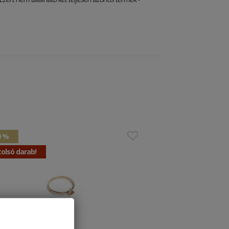
0 %
olsó darab!