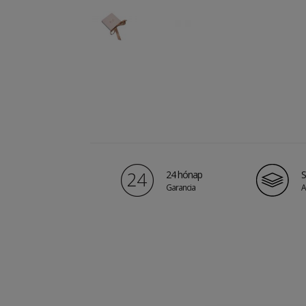
24 hónap
S
Garancia
A