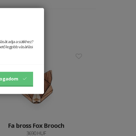
ását adja a sütikhez?
ető legjobb vásárlási
stseller
fogadom
Fa bross Fox Brooch
3690 HUF