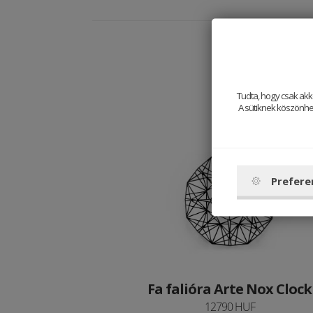
Tudta, hogy csak akk
A sütiknek köszönhet
Prefere
Fa falióra Arte Nox Clock
12790 HUF