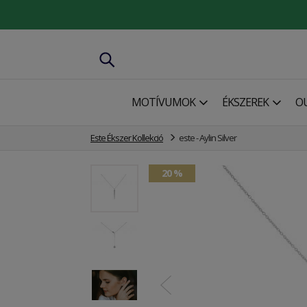
MOTÍVUMOK
ÉKSZEREK
O
Este Ékszer Kollekció
este - Aylin Silver
20 %