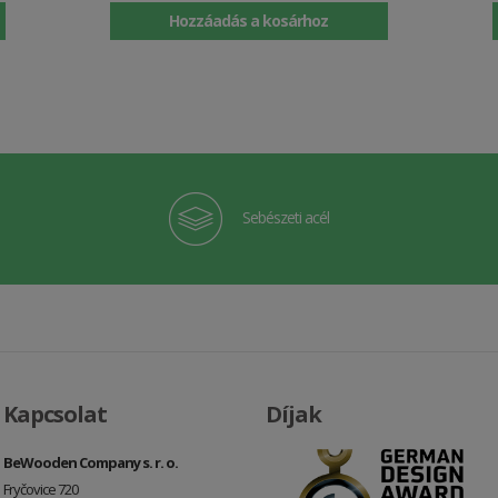
Hozzáadás a kosárhoz
Sebészeti acél
Kapcsolat
Díjak
BeWooden Company s. r. o.
Fryčovice 720