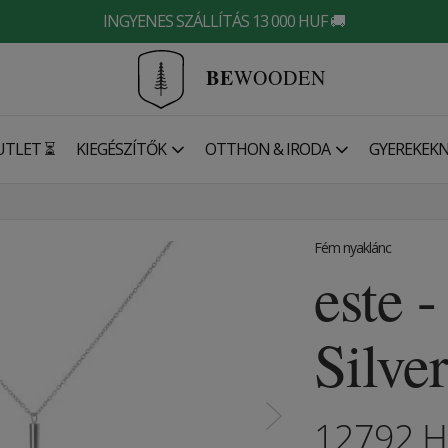
INGYENES SZÁLLÍTÁS 13 000 HUF 🚚
BE
WOODEN
UTLET ⏳
KIEGÉSZÍTŐK
OTTHON & IRODA
GYEREKEK
Fém nyaklánc
este -
Silver
12792
H