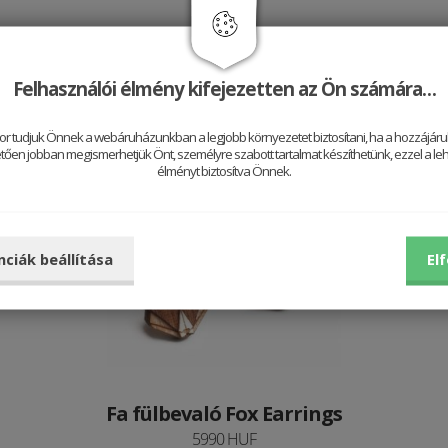
Jól néz ki vele
Felhasználói élmény kifejezetten az Ön számára…
or tudjuk Önnek a webáruházunkban a legjobb környezetet biztosítani, ha a hozzájárul
ően jobban megismerhetjük Önt, személyre szabott tartalmat készíthetünk, ezzel a leh
élményt biztosítva Önnek.
Be
nciák beállítása
El
Fa fülbevaló Fox Earrings
5990 HUF