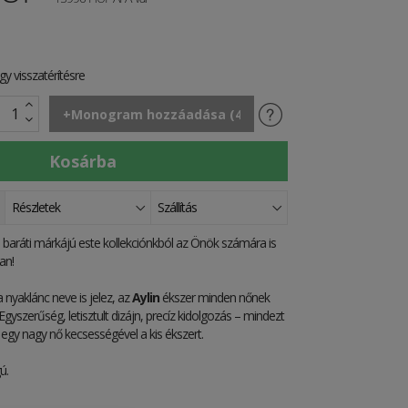
y visszatérítésre
Részletek
Szállítás
a baráti márkájú este kollekciónkból az Önök számára is
an!
 nyaklánc neve is jelez, az
Aylin
ékszer minden nőnek
Egyszerűség, letisztult dizájn, precíz kidolgozás – mindezt
egy nagy nő kecsességével a kis ékszert.
ú.