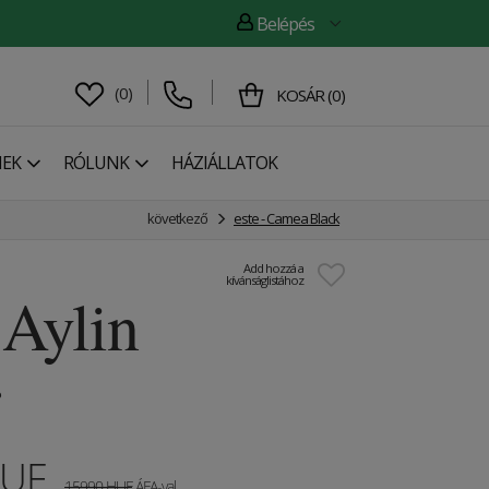
Belépés
(
0
)
KOSÁR
(
0
)
NEK
RÓLUNK
HÁZIÁLLATOK
következő
este - Camea Black
Add hozzá a
kívánságlistához
 Aylin
UF
15990
HUF
ÁFA-val