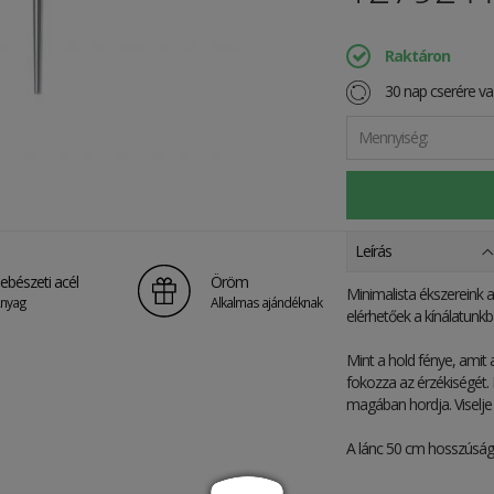
Raktáron
30 nap cserére vag
Mennyiség:
Leírás
ebészeti acél
Öröm
Minimalista ékszereink 
nyag
Alkalmas ajándéknak
elérhetőek a kínálatunkb
Mint a hold fénye, amit a
fokozza az érzékiségét. 
magában hordja. Viselje 
A lánc 50 cm hosszúság