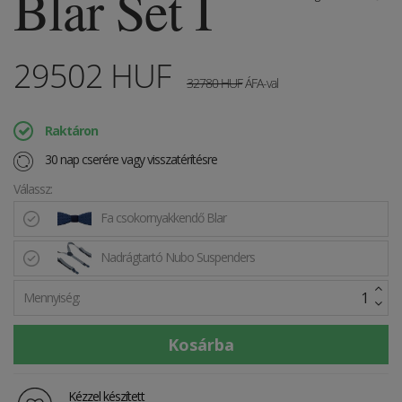
Blar Set I
29502
HUF
32780
HUF
ÁFA-val
Raktáron
30 nap cserére vagy visszatérítésre
Válassz:
Fa csokornyakkendő Blar
Nadrágtartó Nubo Suspenders
Mennyiség:
Kézzel készített