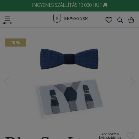
INGYENES SZÁLLÍTÁS 13 000 HUF 🚚
BE
WOODEN
10 %
Add hozzá a
kívánságlistához