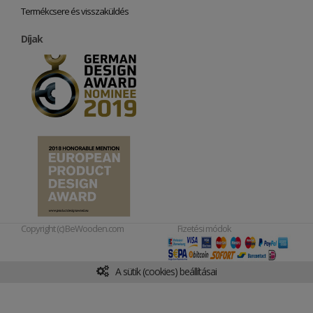
Termékcsere és visszaküldés
Díjak
Copyright (c) BeWooden.com
Fizetési módok
A sütik (cookies) beállításai