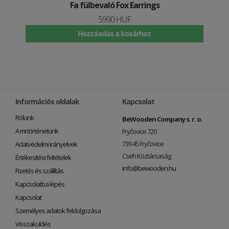
Fa fülbevaló Fox Earrings
5990 HUF
Hozzáadás a kosárhoz
Információs oldalak
Kapcsolat
Rólunk
BeWooden Company s. r. o.
A mi történetünk
Fryčovice 720
739 45 Fryčovice
Adatvédelmi irányelvek
Cseh Köztársaság
Értékesítési feltételek
info@bewooden.hu
Fizetés és szállítás
Kapcsolatba lépés
Kapcsolat
Személyes adatok feldolgozása
Visszaküldés