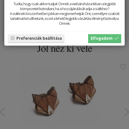
amelyekkel dolgozunk, természetesek és szerkezetük
Tudta, hogy csak akkor tudjuk Önnek a webáruházunkban a legjobb
környezetet biztosítani, ha a hozzájárulását adja a sütikhez?
specifikus. Az egyes darabok megjelenése és textúrája
A sütiknek köszönhetően jobban megismerhetjük Önt, személyre szabott
különbözhet. Ezért nem található két teljesen azonos termék
tartalmat készíthetünk, ezzel a lehető legjobb vásárlási élményt biztosítva
- mindegyik egyedi.
Önnek.
Preferenciák beállítása
Elfogadom
Jól néz ki vele