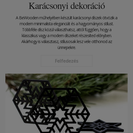
Karácsonyi dekoráció
A BeWooden műhelyében készült karácsonyi díszek ötvözik a
modern minimalista eleganciát és a hagyományos stílust.
Többféle dísz közül választhatsz, attól függően, hogy a
klasszikus vagy a modern díszeket részesíted előnyben.
Akárhogy is választasz, stílusosak lesz vele otthonod az
ünnepekre.
Felfedezés