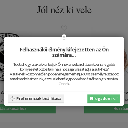
Jól néz ki vele
Felhasználói élmény kifejezetten az Ön
számára…
Tudta, hogy csak akkor tudjuk Önnek a webáruházunkban a legjobb
környezetet biztosítani, ha a hozzájárulását adja a sütikhez?
A sütiknek köszönhetően jobban megismerhetjük Önt, személyre szabott
tartalmat készíthetünk, ezzel a lehető legjobb vásárlási élményt biztosítva
Önnek.
Fa fülbevaló Fox Earrings
Preferenciák beállítása
Elfogadom
5990 HUF
Hozzáadás a kosárhoz