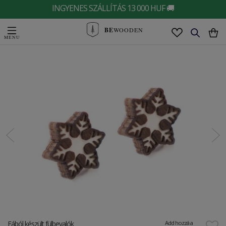
INGYENES SZÁLLÍTÁS 13 000 HUF 🚚
BE
WOODEN
Fából készült fülbevalók
Add hozzá a