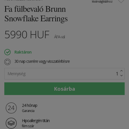
kívánságlistához
Fa fülbevaló Brunn
Snowflake Earrings
5990
HUF
ÁFA-val
Raktáron
30 nap cserére vagy visszatérítésre
Mennyiség:
24 hónap
Garancia
Hipoallergén titán
fém szár