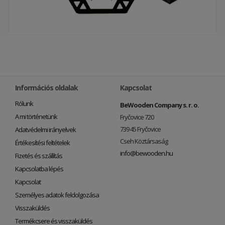
Információs oldalak
Kapcsolat
Rólunk
BeWooden Company s. r. o.
A mi történetünk
Fryčovice 720
739 45 Fryčovice
Adatvédelmi irányelvek
Cseh Köztársaság
Értékesítési feltételek
info@bewooden.hu
Fizetés és szállítás
Kapcsolatba lépés
Kapcsolat
Személyes adatok feldolgozása
Visszaküldés
Termékcsere és visszaküldés