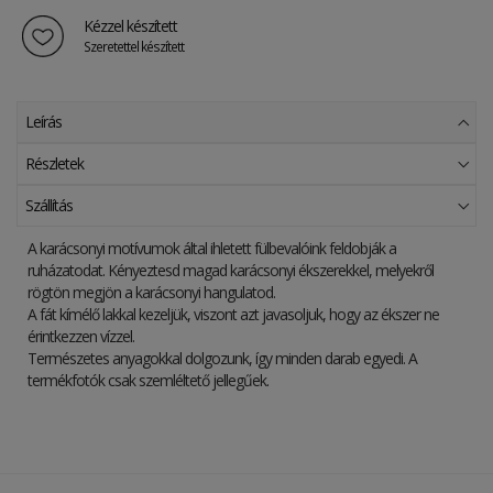
Kézzel készített
Szeretettel készített
Leírás
Részletek
Szállítás
A karácsonyi motívumok által ihletett fülbevalóink feldobják a
ruházatodat. Kényeztesd magad karácsonyi ékszerekkel, melyekről
rögtön megjön a karácsonyi hangulatod.
A fát kímélő lakkal kezeljük, viszont azt javasoljuk, hogy az ékszer ne
érintkezzen vízzel.
Természetes anyagokkal dolgozunk, így minden darab egyedi. A
termékfotók csak szemléltető jellegűek.