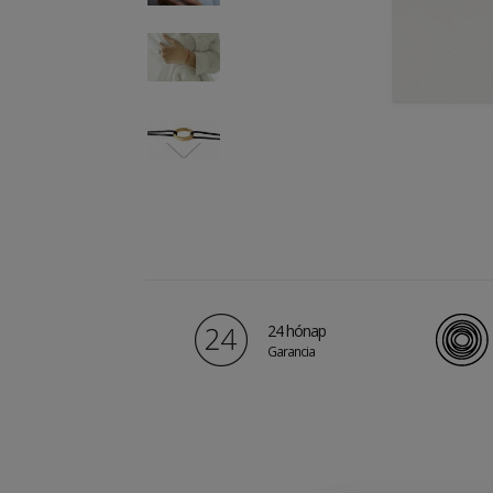
24 hónap
Garancia