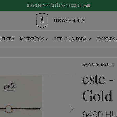
INGYENES SZÁLLÍTÁS 13 000 HUF 🚚
BE
WOODEN
UTLET ⏳
KIEGÉSZÍTŐK
OTTHON & IRODA
GYEREKEK
Karkötő fém részlettel
este 
Gold
6490
H