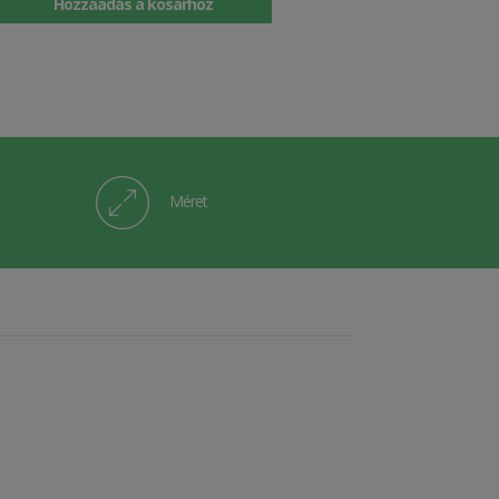
Hozzáadás a kosárhoz
Méret