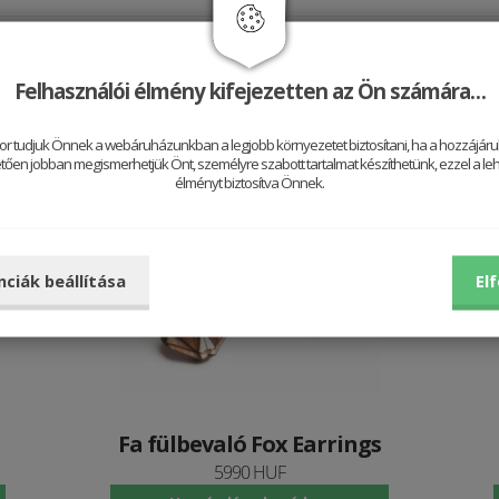
Jól néz ki vele
Felhasználói élmény kifejezetten az Ön számára…
or tudjuk Önnek a webáruházunkban a legjobb környezetet biztosítani, ha a hozzájárul
ően jobban megismerhetjük Önt, személyre szabott tartalmat készíthetünk, ezzel a leh
élményt biztosítva Önnek.
Be
nciák beállítása
El
Fa fülbevaló Fox Earrings
5990 HUF