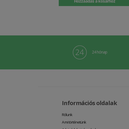
Hozzáadás a kosárhoz
24 hónap
Információs oldalak
Rólunk
A mi történetünk