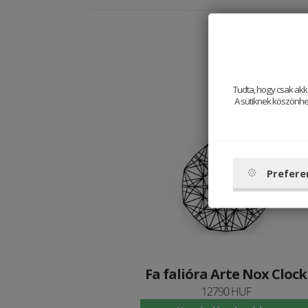
Tudta, hogy csak akk
A sütiknek köszönhet
Prefere
Fa falióra Arte Nox Clock
12790 HUF