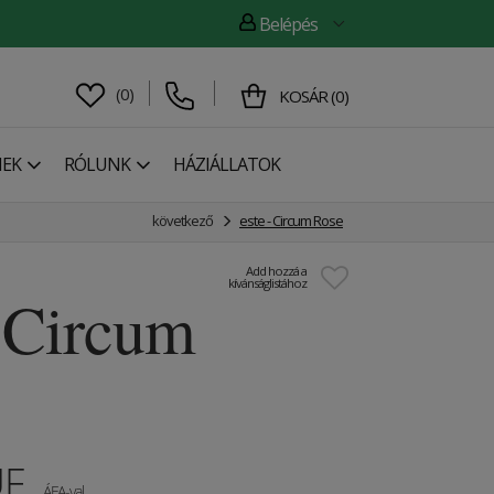
Belépés
(
0
)
KOSÁR
(
0
)
NEK
RÓLUNK
HÁZIÁLLATOK
következő
este - Circum Rose
Add hozzá a
kívánságlistához
- Circum
UF
ÁFA-val