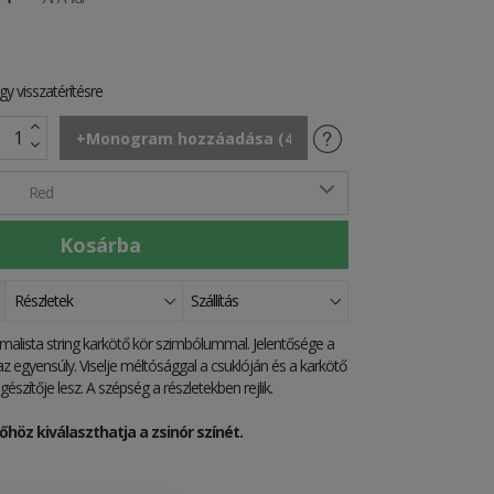
y visszatérítésre
Red
Részletek
Szállítás
imalista string karkötő kör szimbólummal. Jelentősége a
az egyensúly. Viselje méltósággal a csuklóján és a karkötő
észítője lesz. A szépség a részletekben rejlik.
höz kiválaszthatja a zsinór színét.