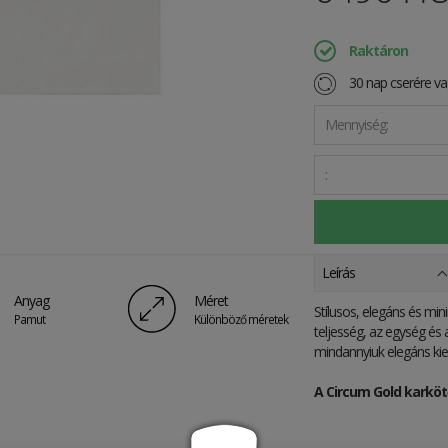
Raktáron
30 nap cserére vag
Mennyiség:
:
Leírás
Anyag
Méret
Stílusos, elegáns és min
Pamut
Különböző méretek
teljesség, az egység és 
mindannyiuk elegáns kieg
A Circum Gold karkötő