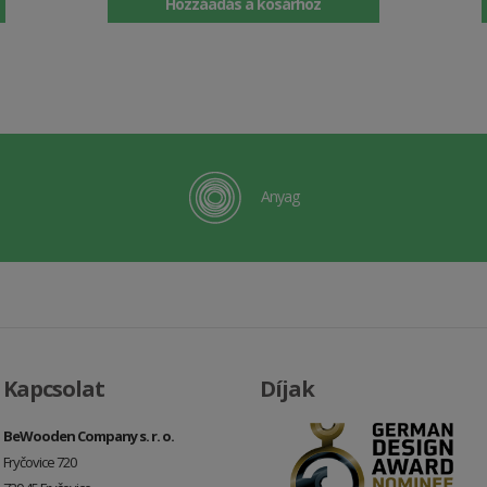
Hozzáadás a kosárhoz
Anyag
Kapcsolat
Díjak
BeWooden Company s. r. o.
Fryčovice 720