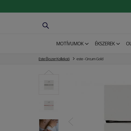
MOTÍVUMOK
ÉKSZEREK
O
Este Ékszer Kollekció
este - Circum Gold