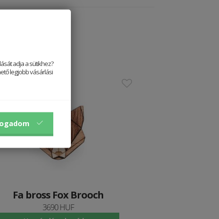
ását adja a sütikhez?
ető legjobb vásárlási
stseller
fogadom
Fa bross Fox Brooch
3690 HUF