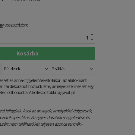
y visszatérítésre
Részletek
Szállítás
t és annak figyelemfelkeltő lakói - az állatok iránti
n fali dekorációt hoztunk létre, amellyel a természet egy
ed otthonodba. A kollekció többi tagjával jól
ető jellegűek. Azok az anyagok, amelyekkel dolgozunk,
ezetük specifikus. Az egyes darabok megjelenése és
Ezért nem található két teljesen azonos termék -