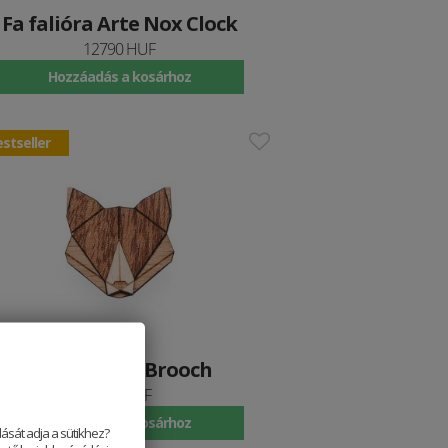
Fa falióra Arte Nox Clock
12790 HUF
Hozzáadás a kosárhoz
stseller
Fa bross Fox Brooch
3690 HUF
Hozzáadás a kosárhoz
ását adja a sütikhez?