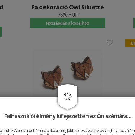
d
Fa dekoráció Owl Siluette
7590 HUF
Hozzáadás a kosárhoz
Be
Fa fülbevaló Fox Earrings
Felhasználói élmény kifejezetten az Ön számára…
5990 HUF
Hozzáadás a kosárhoz
or tudjuk Önnek a webáruházunkban a legjobb környezetet biztosítani, ha a hozzájárul