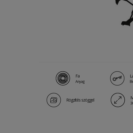
Fa
L
Anyag
B
M
Rögzítés szöggel
3