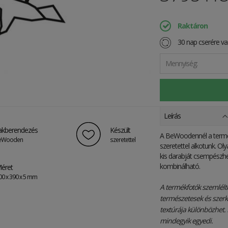
Raktáron
30 nap cserére vag
Mennyiség:
Leírás
akberendezés
Készült
A BeWoodennél a természe
eWooden
szeretettel
szeretettel alkotunk.
Olya
kis darabját csempészhet
kombinálható.
éret
00 x 390 x 5 mm
A termékfotók szemlélt
természetesek és szerk
textúrája különbözhet. 
mindegyik egyedi.