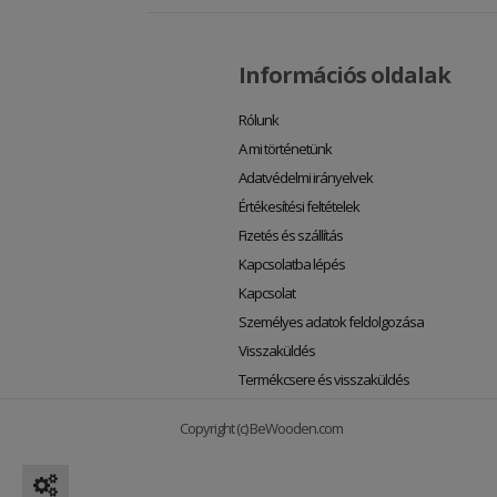
Információs oldalak
Rólunk
A mi történetünk
Adatvédelmi irányelvek
Értékesítési feltételek
Fizetés és szállítás
Kapcsolatba lépés
Kapcsolat
Személyes adatok feldolgozása
Visszaküldés
Termékcsere és visszaküldés
Copyright (c) BeWooden.com