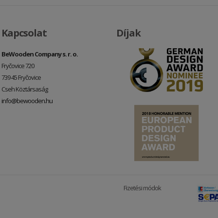
Kapcsolat
Díjak
BeWooden Company s. r. o.
Fryčovice 720
739 45 Fryčovice
Cseh Köztársaság
info@bewooden.hu
Fizetési módok