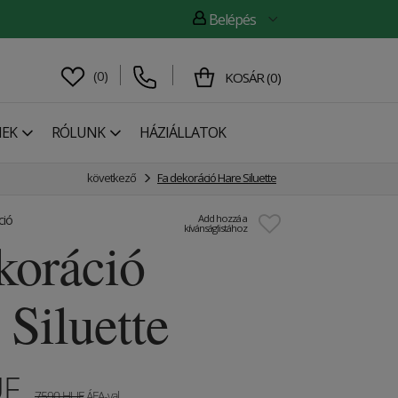
Belépés
(
0
)
KOSÁR
(
0
)
NEK
RÓLUNK
HÁZIÁLLATOK
következő
Fa dekoráció Hare Siluette
ció
Add hozzá a
kívánságlistához
koráció
 Siluette
UF
7590
HUF
ÁFA-val