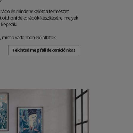
iráció és mindenekelőtt a természet
ket otthoni dekorációk készítésére, melyek
t képezik.
 mint a vadonban élő állatok.
Tekintsd meg fali dekorációinkat