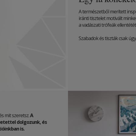
A természetből merített insp
iránti tisztelet motivált min
a vadászati ​​trófeák ellentété
Szabadok és tiszták csak úgy,
és mit szeretsz.
A
etettel dolgozunk, és
óinkban is.