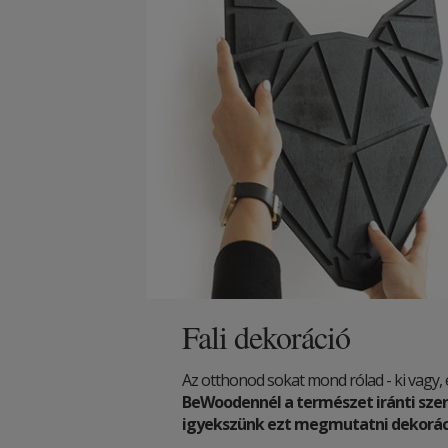
Fali dekoráció
Az otthonod sokat mond rólad - ki vagy, 
BeWoodennél a természet iránti szer
igyekszünk ezt megmutatni dekoráci