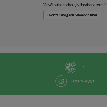
Vigyél otthonodba egy darabot a termés
Tekintsd meg fali dekorációinkat
Fa
Rögzítés szöggel