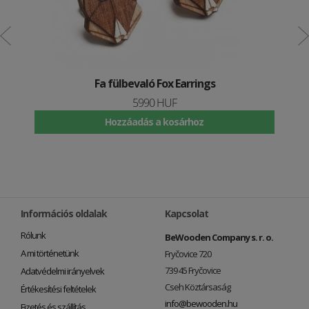
Fa fülbevaló Fox Earrings
5990 HUF
Hozzáadás a kosárhoz
Információs oldalak
Kapcsolat
Rólunk
BeWooden Company s. r. o.
A mi történetünk
Fryčovice 720
739 45 Fryčovice
Adatvédelmi irányelvek
Cseh Köztársaság
Értékesítési feltételek
info@bewooden.hu
Fizetés és szállítás