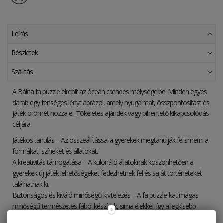
Leírás
Részletek
Szállítás
A Bálna fa puzzle elrepít az óceán csendes mélységeibe. Minden egyes
darab egy fenséges lényt ábrázol, amely nyugalmat, összpontosítást és
játék örömét hozza el. Tökéletes ajándék vagy pihentető kikapcsolódás
céljára.
Játékos tanulás – Az összeállítással a gyerekek megtanulják felismerni a
formákat, színeket és állatokat.
A kreativitás támogatása – A különálló állatoknak köszönhetően a
gyerekek új játék lehetőségeket fedezhetnek fel és saját történeteket
találhatnak ki.
Biztonságos és kiváló minőségű kivitelezés – A fa puzzle-kat magas
minőségű természetes fából készítjük, sima élekkel, így a legkisebb
kezek számára is biztonságosak.