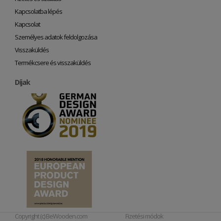
Kapcsolatba lépés
Kapcsolat
Személyes adatok feldolgozása
Visszaküldés
Termékcsere és visszaküldés
Díjak
Copyright (c) BeWooden.com
Fizetési módok