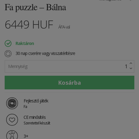
Fa puzzle – Bálna
6449
HUF
ÁFA-val
Raktáron
30 nap cserére vagy visszatérítésre
Mennyiség:
Fejlesztő játék
Fa
CE minősítés
Szeretettel készült
3+