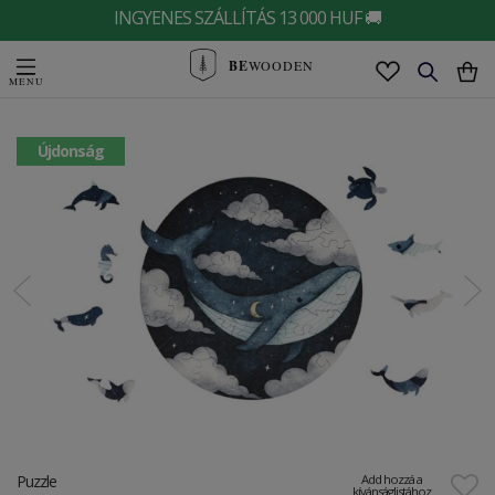
INGYENES SZÁLLÍTÁS 13 000 HUF 🚚
BE
WOODEN
Újdonság
Puzzle
Add hozzá a
kívánságlistához