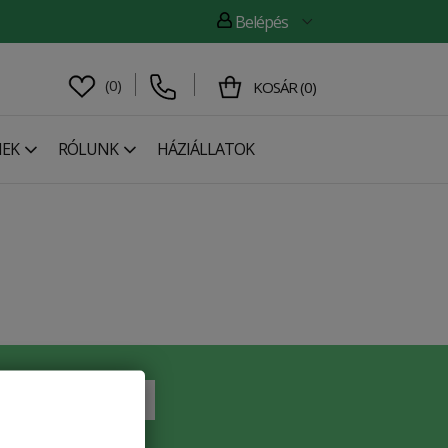
Belépés
(
0
)
KOSÁR
(
0
)
NEK
RÓLUNK
HÁZIÁLLATOK