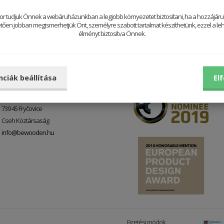
or tudjuk Önnek a webáruházunkban a legjobb környezetet biztosítani, ha a hozzájárul
ően jobban megismerhetjük Önt, személyre szabott tartalmat készíthetünk, ezzel a leh
élményt biztosítva Önnek.
Kapcsolat
Díjak
nciák beállítása
El
BeWooden Company s. r. o.
Fryčovice 720
739 45 Fryčovice
Cseh Köztársaság
info@bewooden.hu
Fizetési módok