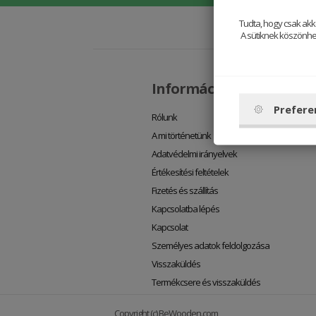
Tudta, hogy csak akk
A sütiknek köszönhet
Információs oldalak
Prefere
Rólunk
A mi történetünk
Adatvédelmi irányelvek
Értékesítési feltételek
Fizetés és szállítás
Kapcsolatba lépés
Kapcsolat
Személyes adatok feldolgozása
Visszaküldés
Termékcsere és visszaküldés
Copyright (c) BeWooden.com