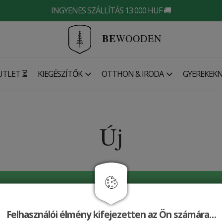
INGYENES SZÁLLÍTÁS 13 000 HUF 🚚
BE
WOODEN
UTLET ⏳
KIEGÉSZÍTŐK
OTTHON & IRODA
GYEREKEK
Új
ki a híreinket!
Felhasználói élmény kifejezetten az Ön számára…