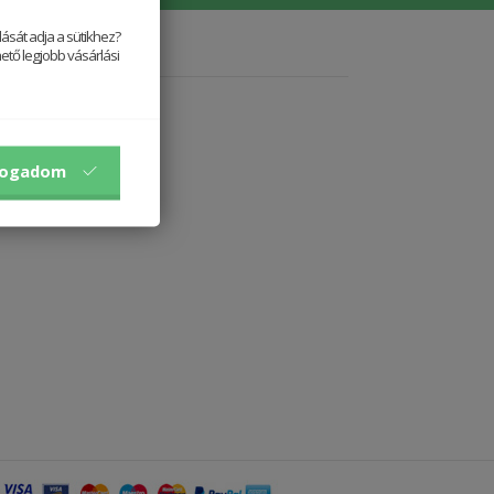
ását adja a sütikhez?
ető legjobb vásárlási
fogadom