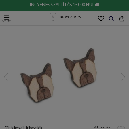
INGYENES SZÁLLÍTÁS 13 000 HUF 🚚
BE
WOODEN
Fából készült fülbevalók
Add hozzá a