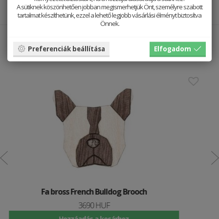
A sütiknek köszönhetően jobban megismerhetjük Önt, személyre szabott
tartalmat készíthetünk, ezzel a lehető legjobb vásárlási élményt biztosítva
Önnek.
Jól néz ki vele
Preferenciák beállítása
Elfogadom
Fa falióra Arte Nox Clock
12790 HUF
Hozzáadás a kosárhoz