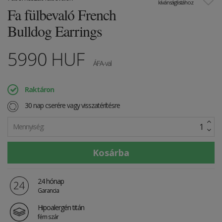
kívánságlistához
Fa fülbevaló French
Bulldog Earrings
5990
HUF
ÁFA-val
Raktáron
30 nap cserére vagy visszatérítésre
Mennyiség:
24 hónap
Garancia
Hipoalergén titán
fém szár