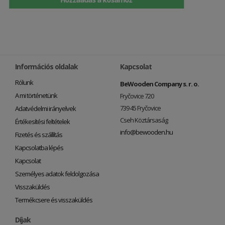
Információs oldalak
Kapcsolat
Rólunk
BeWooden Company s. r. o.
A mi történetünk
Fryčovice 720
739 45 Fryčovice
Adatvédelmi irányelvek
Cseh Köztársaság
Értékesítési feltételek
info@bewooden.hu
Fizetés és szállítás
Kapcsolatba lépés
Kapcsolat
Személyes adatok feldolgozása
Visszaküldés
Termékcsere és visszaküldés
Díjak