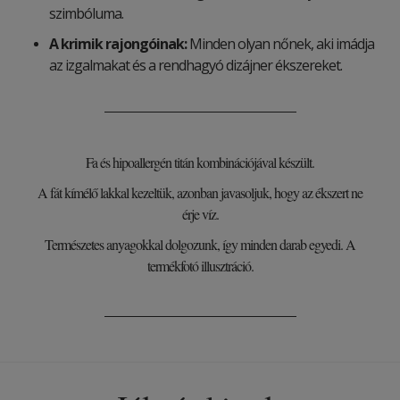
szimbóluma.
A krimik rajongóinak:
Minden olyan nőnek, aki imádja
az izgalmakat és a rendhagyó dizájner ékszereket.
Fa és hipoallergén titán kombinációjával készült.
A fát kímélő lakkal kezeltük, azonban javasoljuk, hogy az ékszert ne
érje víz.
Természetes anyagokkal dolgozunk, így minden darab egyedi. A
termékfotó illusztráció.