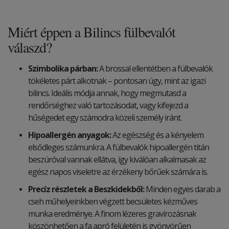
Miért éppen a Bilincs fülbevalót
válaszd?
Szimbolika párban:
A brossal ellentétben a fülbevalók
tökéletes párt alkotnak – pontosan úgy, mint az igazi
bilincs. Ideális módja annak, hogy megmutasd a
rendőrséghez való tartozásodat, vagy kifejezd a
hűségedet egy számodra közeli személy iránt.
Hipoallergén anyagok:
Az egészség és a kényelem
elsődleges számunkra. A fülbevalók hipoallergén titán
beszúróval vannak ellátva, így kiválóan alkalmasak az
egész napos viseletre az érzékeny bőrűek számára is.
Precíz részletek a Beszkidekből:
Minden egyes darab a
cseh műhelyeinkben végzett becsületes kézműves
munka eredménye. A finom lézeres gravírozásnak
köszönhetően a fa apró felületén is gyönyörűen