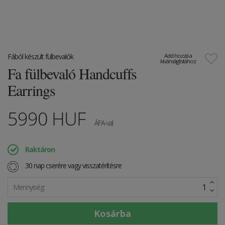
Fából készült fülbevalók
Add hozzá a
kívánságlistához
Fa fülbevaló Handcuffs
Earrings
5990
HUF
ÁFA-val
Raktáron
30 nap cserére vagy visszatérítésre
Mennyiség: