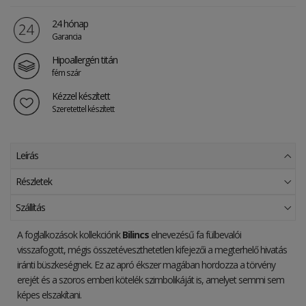
24 hónap
Garancia
Hipoallergén titán
fém szár
Kézzel készített
Szeretettel készített
Leírás
Részletek
Szállítás
A foglalkozások kollekciónk
Bilincs
elnevezésű fa fülbevalói
visszafogott, mégis összetéveszthetetlen kifejezői a megterhelő hivatás
iránti büszkeségnek. Ez az apró ékszer magában hordozza a törvény
erejét és a szoros emberi kötelék szimbolikáját is, amelyet semmi sem
képes elszakítani.