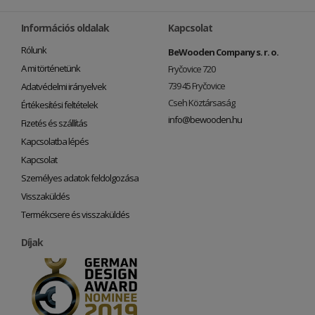
Információs oldalak
Kapcsolat
Rólunk
BeWooden Company s. r. o.
A mi történetünk
Fryčovice 720
739 45 Fryčovice
Adatvédelmi irányelvek
Cseh Köztársaság
Értékesítési feltételek
info@bewooden.hu
Fizetés és szállítás
Kapcsolatba lépés
Kapcsolat
Személyes adatok feldolgozása
Visszaküldés
Termékcsere és visszaküldés
Díjak