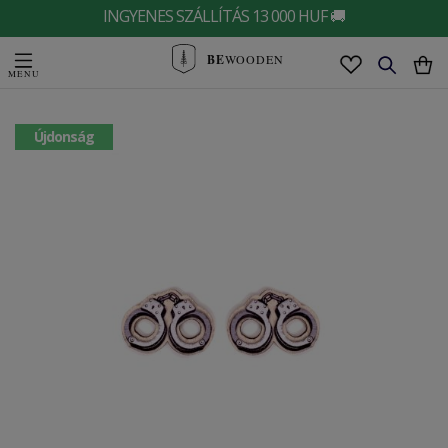
INGYENES SZÁLLÍTÁS 13 000 HUF 🚚
BE
WOODEN
Újdonság