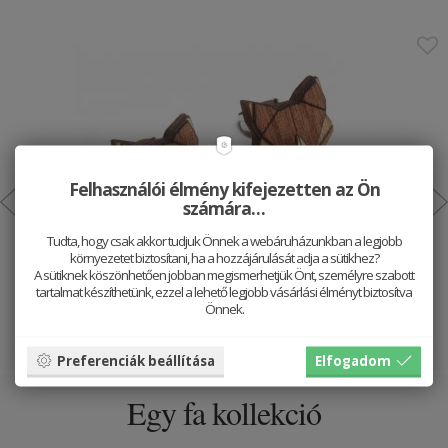
Felhasználói élmény kifejezetten az Ön
számára…
Tudta, hogy csak akkor tudjuk Önnek a webáruházunkban a legjobb
környezetet biztosítani, ha a hozzájárulását adja a sütikhez?
Fa fülbevaló Fox Earrings
A sütiknek köszönhetően jobban megismerhetjük Önt, személyre szabott
tartalmat készíthetünk, ezzel a lehető legjobb vásárlási élményt biztosítva
5990 HUF
Önnek.
Hozzáadás a kosárhoz
Preferenciák beállítása
Elfogadom
Egy fa kollekció