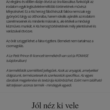
Az elegáns és időtlen dizájn ötvözi az óra klasszikus funkcióját az
irodalom egyik legtiszteletreméltóbb történetének művészi
kifejezésével. Ez a Kis herceg fából készült falióra nemcsak egy
gyönyörű tárgy az otthonába, hanem ideális ajándék az irodalom
szerelmeseinek és mindenki másnak is, aki értékeli a minőségi
kézműves munkát. A Kis herceg történetének mély jelentésével és
varázsával ötvözve.
Az órát szöggel lehet a falra rögzíteni. Elemeket nem tartalmaz a
csomagolás.
A Le Petit Prince ® licencelt termékéről van szó (a POMASE
tulajdonában)
A termékfotók szemléltető jellegűek. Azok az anyagok, amelyekkel
dolgozunk, természetesek és szerkezetük specifikus. Az egyes
darabok megjelenése és textúrája különbözhet. Ezért nem található
két teljesen azonos termék - mindegyik egyedi.
Jól néz ki vele