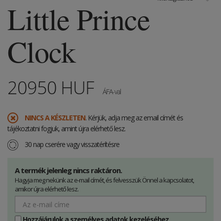
Little Prince
Clock
20950
HUF
ÁFA-val
NINCS A KÉSZLETEN
. Kérjük, adja meg az email címét és
tájékoztatni fogjuk, amint újra elérhető lesz.
30 nap cserére vagy visszatérítésre
A termék jelenleg nincs raktáron.
Hagyja meg nekünk az e-mail címét, és felvesszük Önnel a kapcsolatot,
amikor újra elérhető lesz.
Hozzájárulok a személyes adatok kezeléséhez