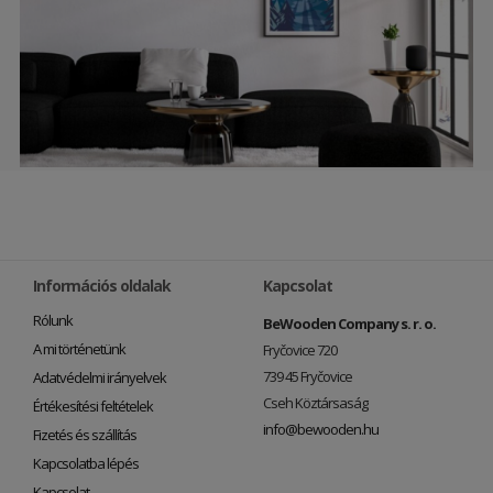
Információs oldalak
Kapcsolat
Rólunk
BeWooden Company s. r. o.
A mi történetünk
Fryčovice 720
739 45 Fryčovice
Adatvédelmi irányelvek
Cseh Köztársaság
Értékesítési feltételek
info@bewooden.hu
Fizetés és szállítás
Kapcsolatba lépés
Kapcsolat