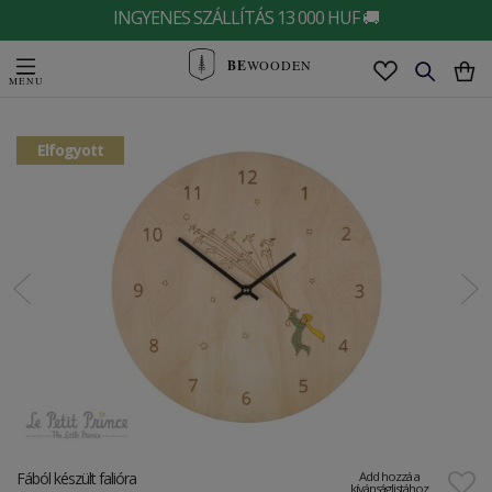
INGYENES SZÁLLÍTÁS 13 000 HUF 🚚
BE
WOODEN
Elfogyott
Fából készült falióra
Add hozzá a
kívánságlistához