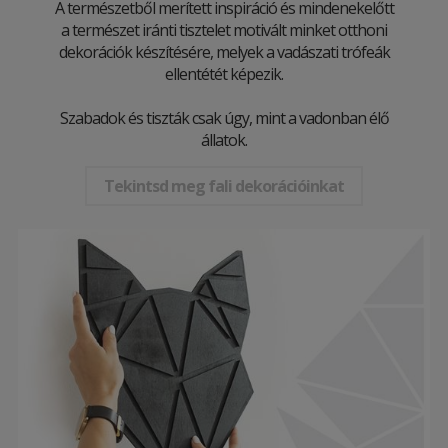
A természetből merített inspiráció és mindenekelőtt
a természet iránti tisztelet motivált minket otthoni
dekorációk készítésére, melyek a vadászati ​​trófeák
ellentétét képezik.
Szabadok és tiszták csak úgy, mint a vadonban élő
állatok.
Tekintsd meg fali dekorációinkat