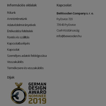
Információs oldalak
Kapcsolat
Rólunk
BeWooden Company s. r. o.
A mi történetünk
Fryčovice 720
739 45 Fryčovice
Adatvédelmi irányelvek
Cseh Köztársaság
Értékesítési feltételek
info@bewooden.hu
Fizetés és szállítás
Kapcsolatba lépés
Kapcsolat
Személyes adatok feldolgozása
Visszaküldés
Termékcsere és visszaküldés
Díjak