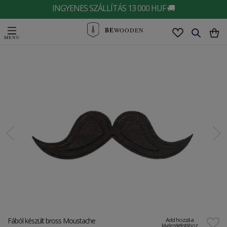
INGYENES SZÁLLÍTÁS 13 000 HUF 🚚
BE
WOODEN
Fából készült bross Moustache
Add hozzá a
kívánságlistához