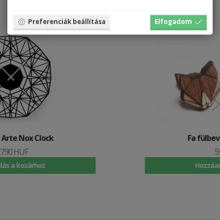
Preferenciák beállítása
Elfogadom
Fa fülbevaló Fox Earrings
5990 HUF
Hozzáadás a kosárhoz