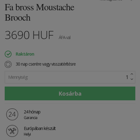
Fa bross Moustache
Brooch
3690
HUF
ÁFA-val
Raktáron
30 nap cserére vagy visszatérítésre
Mennyiség:
24 hónap
Garancia
Európában készült
Helyi