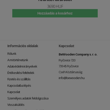
3690 HUF
Hozzáadás a kosárhoz
Információs oldalak
Kapcsolat
Rólunk
BeWooden Company s. r. o.
A mi történetünk
Fryčovice 720
739 45 Fryčovice
Adatvédelmi irányelvek
Cseh Köztársaság
Értékesítési feltételek
info@bewooden.hu
Fizetés és szállítás
Kapcsolatba lépés
Kapcsolat
Személyes adatok feldolgozása
Visszaküldés