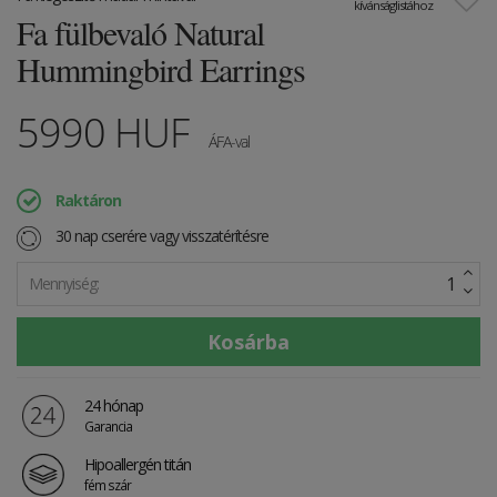
kívánságlistához
Fa fülbevaló Natural
Hummingbird Earrings
5990
HUF
ÁFA-val
Raktáron
30 nap cserére vagy visszatérítésre
Mennyiség:
24 hónap
Garancia
Hipoallergén titán
fém szár