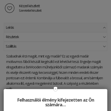
Kézzel készített
Szeretettel készített
Leírás
Részletek
Szállítás
Szabadnak érzi magát, mint egy madár? Ez az egyedi madár
motívumos fából készült kiegészítő ezt lehetővé teszi. Engedje magát
elragadtatni a BeWooden műhelyünkből származó madarak szárnyán
és viselje ékszerét nagy kecsességgel, hiszen minden eredeti ékszer
pontosan ezt érdemli. Kombinálja a fülbevalót a brossal, ami bármilyen
alkalomra illő, egyedi megjelenést biztosít. A szépség a részletekben
rejlik.
Felhasználói élmény kifejezetten az Ön
számára…
A fát kímélő lakkal kezeljük, viszont azt javasoljuk, hogy az ékszer ne
érintkezzen vízzel.