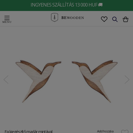
INGYENES SZÁLLÍTÁS 13 000 HUF 🚚
BE
WOODEN
Fa kiegészítő madár mintával
Add hozzá a