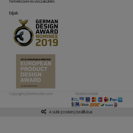
Termékcsere és visszaküldés
Díjak
Copyright (c) BeWooden.com
Fizetési módok
A sütik (cookies) beállításai