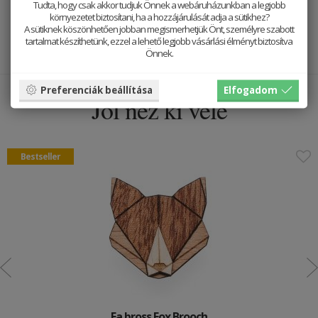
Tudta, hogy csak akkor tudjuk Önnek a webáruházunkban a legjobb
Kiegészítőinkhez természetes anyagokat használunk, így mindegyik
környezetet biztosítani, ha a hozzájárulását adja a sütikhez?
egyedi. A termékképek szemléltető jellegűek.
A sütiknek köszönhetően jobban megismerhetjük Önt, személyre szabott
tartalmat készíthetünk, ezzel a lehető legjobb vásárlási élményt biztosítva
Önnek.
Preferenciák beállítása
Elfogadom
Jól néz ki vele
Bestseller
Fa bross Fox Brooch