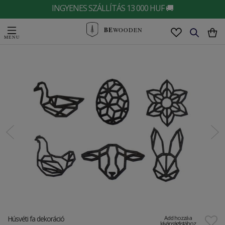
INGYENES SZÁLLÍTÁS 13 000 HUF 🚚
BE
WOODEN
Húsvéti fa dekoráció
Add hozzá a
kívánságlistához