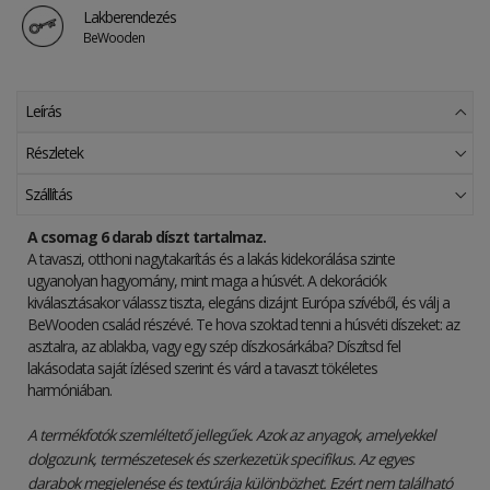
Lakberendezés
BeWooden
Leírás
Részletek
Szállítás
A csomag 6 darab díszt tartalmaz.
A tavaszi, otthoni nagytakarítás és a lakás kidekorálása szinte
ugyanolyan hagyomány, mint maga a húsvét. A dekorációk
kiválasztásakor válassz tiszta, elegáns dizájnt Európa szívéből, és válj a
BeWooden család részévé. Te hova szoktad tenni a húsvéti díszeket: az
asztalra, az ablakba, vagy egy szép díszkosárkába? Díszítsd fel
lakásodata saját ízlésed szerint és várd a tavaszt tökéletes
harmóniában.
A termékfotók szemléltető jellegűek. Azok az anyagok, amelyekkel
dolgozunk, természetesek és szerkezetük specifikus. Az egyes
darabok megjelenése és textúrája különbözhet. Ezért nem található