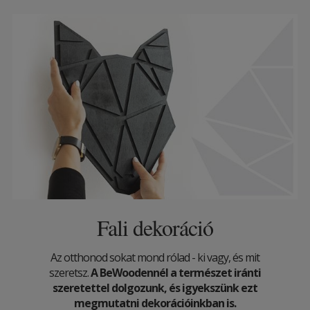
Fali dekoráció
Az otthonod sokat mond rólad - ki vagy, és mit
szeretsz.
A BeWoodennél a természet iránti
szeretettel dolgozunk, és igyekszünk ezt
megmutatni dekorációinkban is.