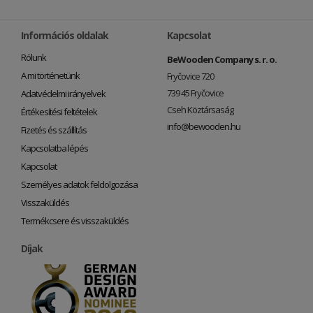
Információs oldalak
Kapcsolat
Rólunk
BeWooden Company s. r. o.
A mi történetünk
Fryčovice 720
739 45 Fryčovice
Adatvédelmi irányelvek
Cseh Köztársaság
Értékesítési feltételek
info@bewooden.hu
Fizetés és szállítás
Kapcsolatba lépés
Kapcsolat
Személyes adatok feldolgozása
Visszaküldés
Termékcsere és visszaküldés
Díjak