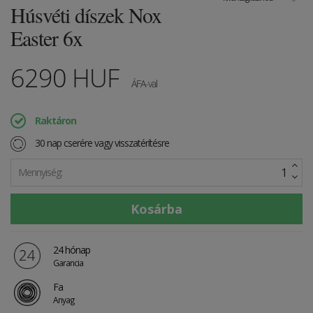
Húsvéti díszek Nox
Easter 6x
6290
HUF
ÁFA-val
Raktáron
30 nap cserére vagy visszatérítésre
Mennyiség:
24 hónap
Garancia
Fa
Anyag