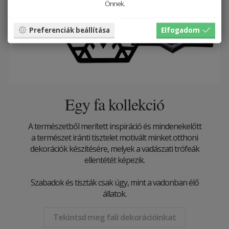
Önnek.
Preferenciák beállítása
Elfogadom
Egy fa kollekció
A természetből merített inspiráció és mindenekelőtt
a természet iránti tisztelet motivált minket otthoni
dekorációk készítésére, melyek a vadászati ​​trófeák
ellentétét képezik.
Szabadok és tiszták csak úgy, mint a vadonban élő
állatok.
Tekintsd meg fali dekorációinkat