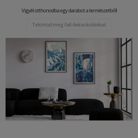
Vigyél otthonodba egy darabot a természetből!
Tekintsd meg fali dekorációinkat