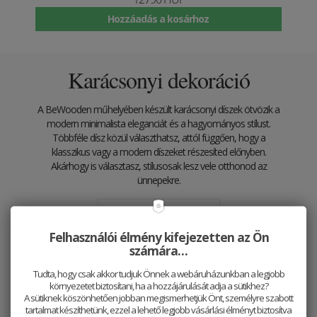
Hozzáadás a kosárhoz
Karácsonyi dekoráció
A BeWooden műhelyében készült karácsonyi díszek ötvözik a
modern minimalista eleganciát és a hagyományos stílust.
Többféle dísz közül választhatsz, attól függően, hogy a
klasszikus vagy a modern díszeket részesíted előnyben.
Akárhogy is választasz, stílusosak lesz vele otthonod az
ünnepekre.
Felfedezés
Felhasználói élmény kifejezetten az Ön
számára…
Tudta, hogy csak akkor tudjuk Önnek a webáruházunkban a legjobb
környezetet biztosítani, ha a hozzájárulását adja a sütikhez?
A sütiknek köszönhetően jobban megismerhetjük Önt, személyre szabott
tartalmat készíthetünk, ezzel a lehető legjobb vásárlási élményt biztosítva