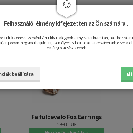
Jól néz ki vele
Felhasználói élmény kifejezetten az Ön számára…
or tudjuk Önnek a webáruházunkban a legjobb környezetet biztosítani, ha a hozzájárul
ően jobban megismerhetjük Önt, személyre szabott tartalmat készíthetünk, ezzel a leh
élményt biztosítva Önnek.
Be
nciák beállítása
El
Fa fülbevaló Fox Earrings
5990 HUF
Hozzáadás a kosárhoz