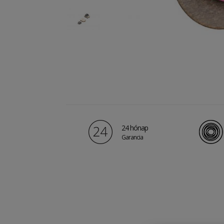
24 hónap
Garancia