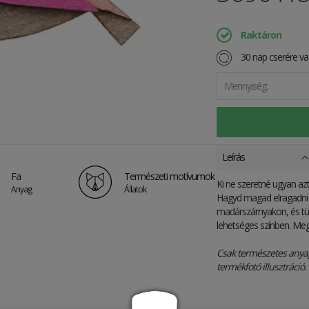
Raktáron
30 nap cserére vag
Mennyiség:
Leírás
Fa
Természeti motívumok
Ki ne szeretné ugyan az
Anyag
Állatok
Hagyd magad elragadni
madárszárnyakon, és tün
lehetséges színben. Megé
Csak természetes anya
termékfotó illusztráció.