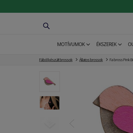
MOTÍVUMOK
ÉKSZEREK
O
Fából készült brossok
Állatos brossok
Fa bross Pink B