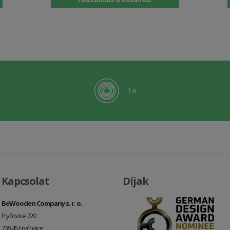
Fa
Kapcsolat
Díjak
BeWooden Company s. r. o.
Fryčovice 720
739 45 Fryčovice