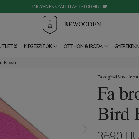
INGYENES SZÁLLÍTÁS 13 000 HUF 🚚
BE
WOODEN
UTLET ⏳
KIEGÉSZÍTŐK
OTTHON & IRODA
GYEREKEK
ird Brooch
Fa kiegészítő madár min
Fa br
Bird 
3690
H