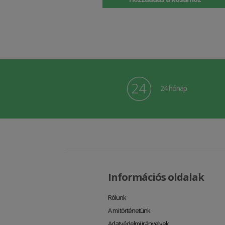
24 hónap
Információs oldalak
Rólunk
A mi történetünk
Adatvédelmi irányelvek