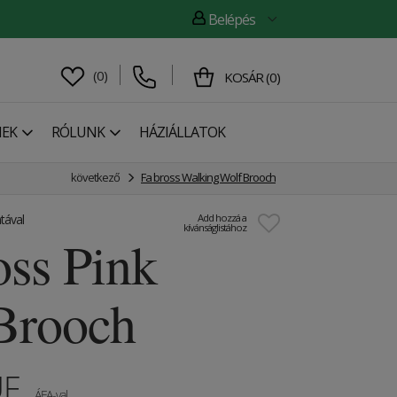
Belépés
(
0
)
KOSÁR
(
0
)
NEK
RÓLUNK
HÁZIÁLLATOK
következő
Fa bross Walking Wolf Brooch
tával
Add hozzá a
kívánságlistához
oss Pink
Brooch
UF
ÁFA-val