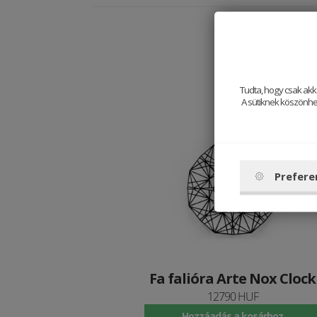
Tudta, hogy csak akk
A sütiknek köszönhet
Prefere
Fa falióra Arte Nox Clock
12790 HUF
Hozzáadás a kosárhoz