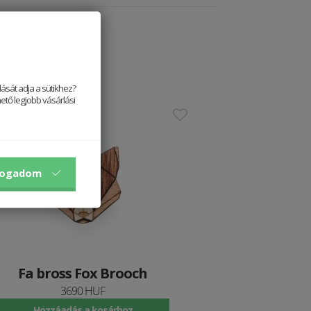
ását adja a sütikhez?
ető legjobb vásárlási
stseller
fogadom
Fa bross Fox Brooch
3690 HUF
Hozzáadás a kosárhoz