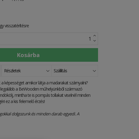
y visszatérítésre
Részletek
Szállítás
t a képességet amikor látja a madarakat szárnyalni?
 legalább a BeWooden műhelyünkből származó
dökölj, mintha te is pompás tollakat viselnél minden
ri ez a kis felemelő érzés!
gokkal dolgozunk és minden darab egyedi. A