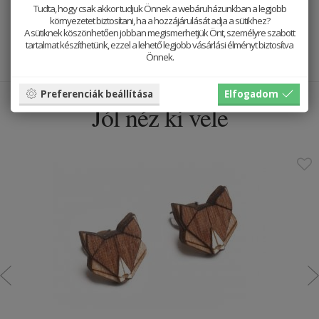
ötletei szabad áramlásához szükséges sima, vonalatlan változatok
Tudta, hogy csak akkor tudjuk Önnek a webáruházunkban a legjobb
közül. A jegyzettömb 60 lapos.
környezetet biztosítani, ha a hozzájárulását adja a sütikhez?
A sütiknek köszönhetően jobban megismerhetjük Önt, személyre szabott
tartalmat készíthetünk, ezzel a lehető legjobb vásárlási élményt biztosítva
Természetes anyagokkal dolgozunk, így minden darab egyedi. A
Önnek.
termékfotók szemléltető jellegűek.
Preferenciák beállítása
Elfogadom
Jól néz ki vele