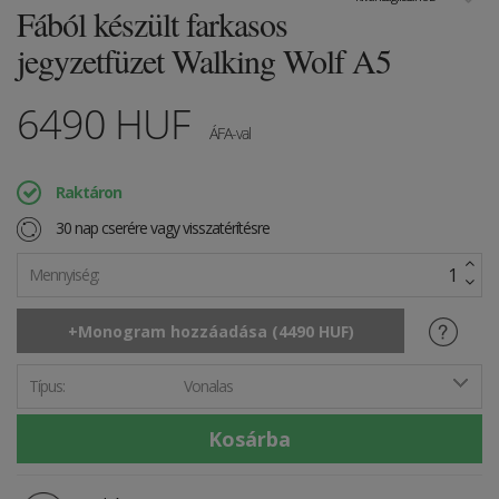
Fából készült farkasos
jegyzetfüzet Walking Wolf A5
6490
HUF
ÁFA-val
Raktáron
30 nap cserére vagy visszatérítésre
Mennyiség:
Típus:
Vonalas