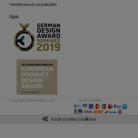
Termékcsere és visszaküldés
Díjak
Copyright (c) BeWooden.com
Fizetési módok
A sütik (cookies) beállításai