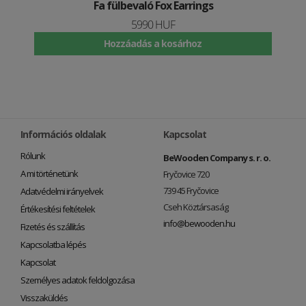
Fa fülbevaló Fox Earrings
5990 HUF
Hozzáadás a kosárhoz
Információs oldalak
Kapcsolat
Rólunk
BeWooden Company s. r. o.
A mi történetünk
Fryčovice 720
739 45 Fryčovice
Adatvédelmi irányelvek
Cseh Köztársaság
Értékesítési feltételek
info@bewooden.hu
Fizetés és szállítás
Kapcsolatba lépés
Kapcsolat
Személyes adatok feldolgozása
Visszaküldés