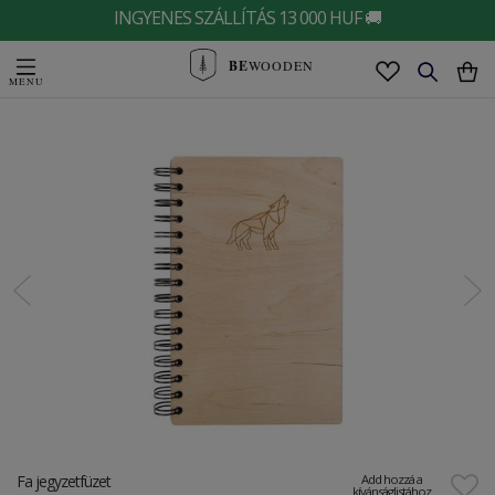
INGYENES SZÁLLÍTÁS 13 000 HUF 🚚
BE
WOODEN
Fa jegyzetfüzet
Add hozzá a
kívánságlistához