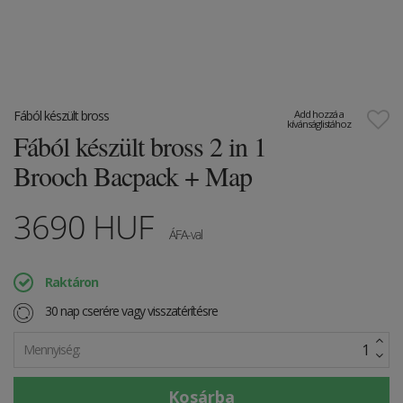
Fából készült bross
Add hozzá a
kívánságlistához
Fából készült bross 2 in 1
Brooch Bacpack + Map
3690
HUF
ÁFA-val
Raktáron
30 nap cserére vagy visszatérítésre
Mennyiség: