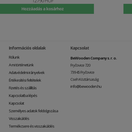
5990 HUF
Hozzáadás a kosárhoz
Információs oldalak
Kapcsolat
Rólunk
BeWooden Company s. r. o.
A mi történetünk
Fryčovice 720
739 45 Fryčovice
Adatvédelmi irányelvek
Cseh Köztársaság
Értékesítési feltételek
info@bewooden.hu
Fizetés és szállítás
Kapcsolatba lépés
Kapcsolat
Személyes adatok feldolgozása
Visszaküldés
Termékcsere és visszaküldés