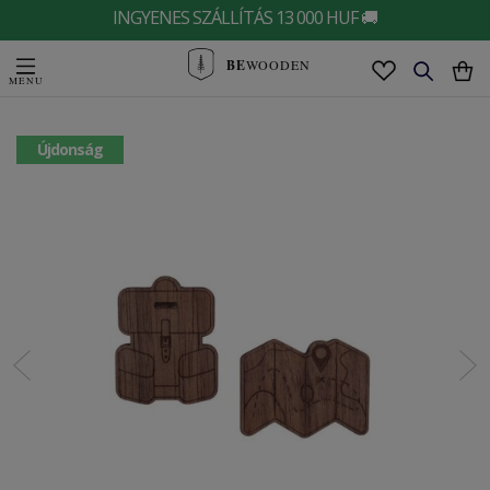
INGYENES SZÁLLÍTÁS 13 000 HUF 🚚
BE
WOODEN
Újdonság