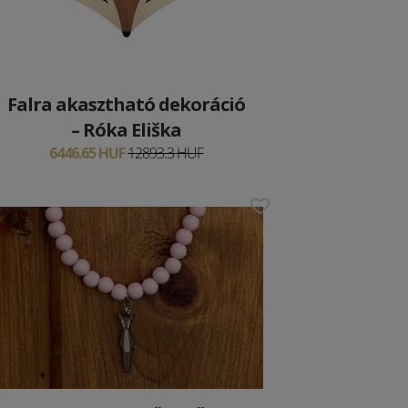
Falra akasztható dekoráció
– Róka Eliška
6446.65 HUF
12893.3 HUF