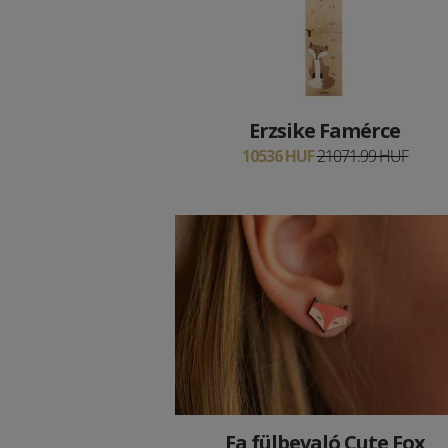
Erzsike Famérce
10536 HUF
21071.99 HUF
Fa fülbevaló Cute Fox