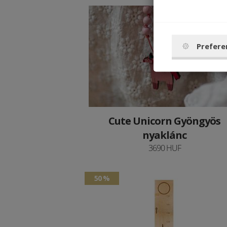
Prefere
Cute Unicorn Gyöngyös
nyaklánc
3690 HUF
50 %