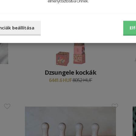
élményt biztosítva Önnek.
20 %
nciák beállítása
El
Dzsungele kockák
6441.6 HUF
8052 HUF