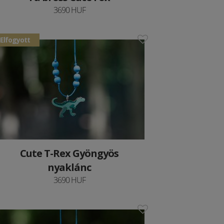
3690 HUF
Elfogyott
Cute T-Rex Gyöngyös
nyaklánc
3690 HUF