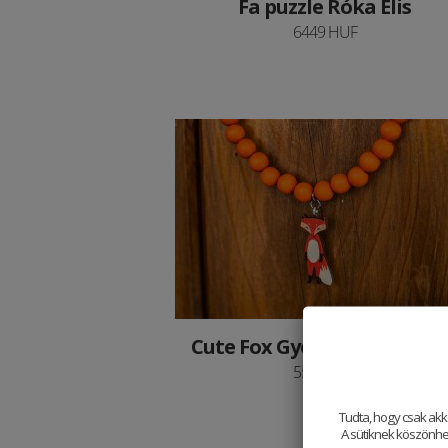
Fa puzzle Róka Elis
6449 HUF
Cute Fox Gyöngyös nyaklá
5500 HUF
Tudta, hogy csak akk
A sütiknek köszönhet