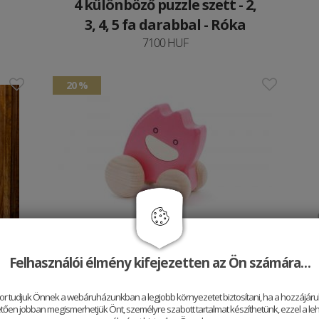
4 különböző puzzle szett - 2,
3, 4, 5 fa darabbal - Róka
7100 HUF
20 %
nc
Az én szellemem
Felhasználói élmény kifejezetten az Ön számára…
3343.52 HUF
4179.4 HUF
or tudjuk Önnek a webáruházunkban a legjobb környezetet biztosítani, ha a hozzájárul
ően jobban megismerhetjük Önt, személyre szabott tartalmat készíthetünk, ezzel a leh