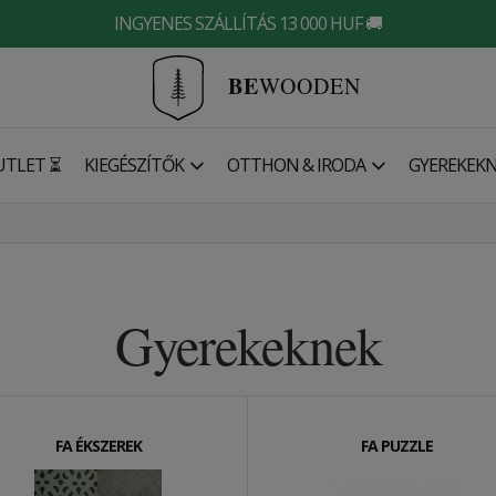
INGYENES SZÁLLÍTÁS 13 000 HUF 🚚
BE
WOODEN
UTLET ⏳
KIEGÉSZÍTŐK
OTTHON & IRODA
GYEREKEK
Gyerekeknek
FA ÉKSZEREK
FA PUZZLE