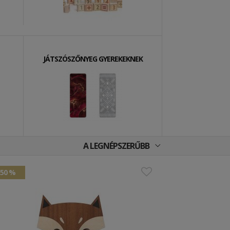
JÁTSZÓSZŐNYEG GYEREKEKNEK
A LEGNÉPSZERŰBB
50 %