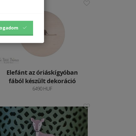
fogadom
Elefánt az óriáskígyóban
fából készült dekoráció
6490 HUF