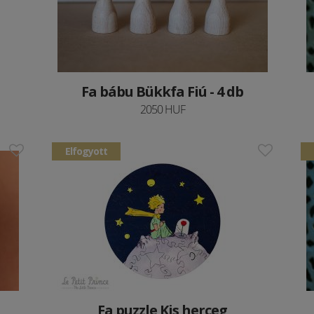
Fa bábu Bükkfa Fiú - 4 db
2050 HUF
Elfogyott
Fa puzzle Kis herceg