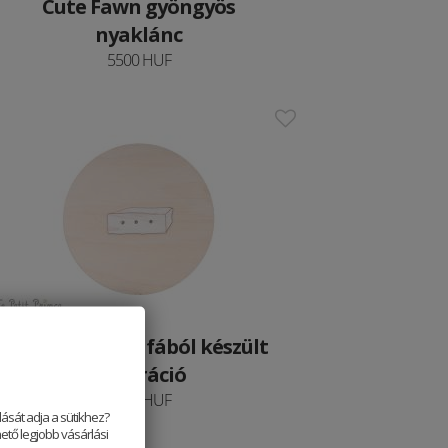
Cute Fawn gyöngyös
nyaklánc
5500 HUF
Bárány ládája fából készült
dekoráció
6490 HUF
ását adja a sütikhez?
ető legjobb vásárlási