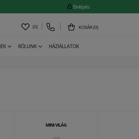
Belépés
(
0
)
KOSÁR
(
0
)
NEK
RÓLUNK
HÁZIÁLLATOK
MINI VILÁG