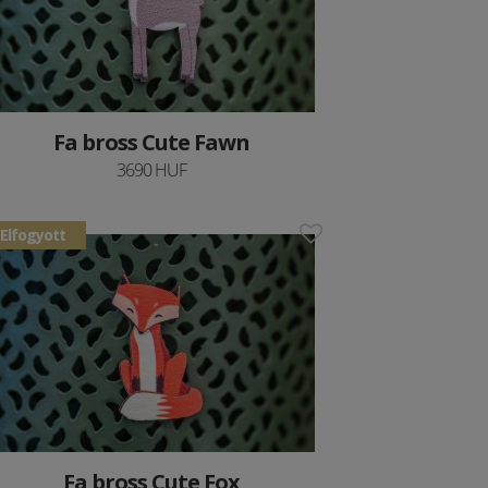
Fa bross Cute Fawn
3690 HUF
Elfogyott
Fa bross Cute Fox