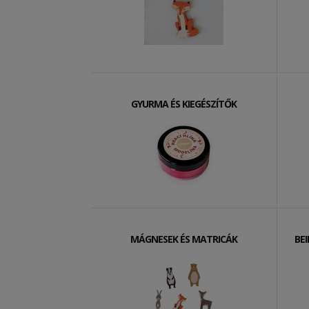
GYURMA ÉS KIEGÉSZÍTŐK
MÁGNESEK ÉS MATRICÁK
BE