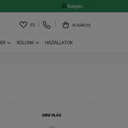
Belépés
(
0
)
KOSÁR
(
0
)
NEK
RÓLUNK
HÁZIÁLLATOK
MINI VILÁG