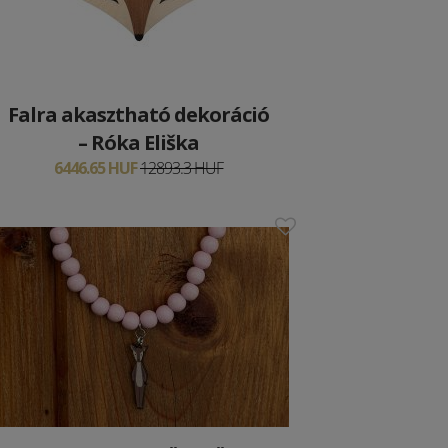
Falra akasztható dekoráció
– Róka Eliška
6446.65 HUF
12893.3 HUF