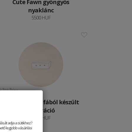
Cute Fawn gyöngyös
nyaklánc
5500 HUF
Bárány ládája fából készült
dekoráció
6490 HUF
ását adja a sütikhez?
ető legjobb vásárlási