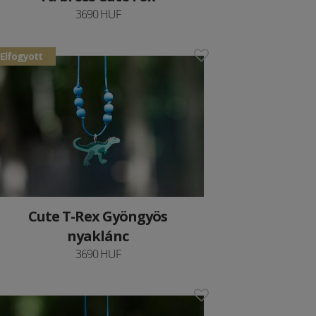
3690 HUF
Elfogyott
Cute T-Rex Gyöngyös
nyaklánc
3690 HUF