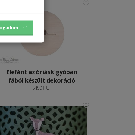
fogadom
Elefánt az óriáskígyóban
fából készült dekoráció
6490 HUF