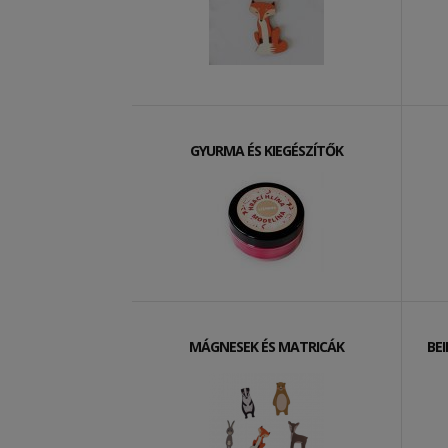
GYURMA ÉS KIEGÉSZÍTŐK
MÁGNESEK ÉS MATRICÁK
BE