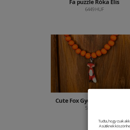
Fa puzzle Róka Elis
6449 HUF
Cute Fox Gyöngyös nyaklá
5500 HUF
Tudta, hogy csak akk
A sütiknek köszönhet