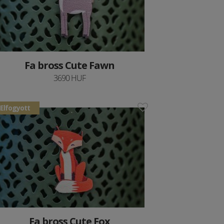
Fa bross Cute Fawn
3690 HUF
Elfogyott
Fa bross Cute Fox