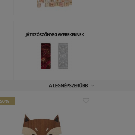
JÁTSZÓSZŐNYEG GYEREKEKNEK
A LEGNÉPSZERŰBB
50 %