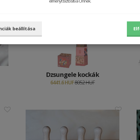
élményt biztosítva Önnek.
20 %
nciák beállítása
El
Dzsungele kockák
6441.6 HUF
8052 HUF