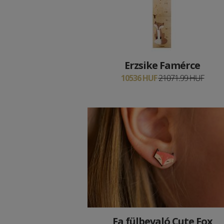
Erzsike Famérce
10536 HUF
21071.99 HUF
Fa fülbevaló Cute Fox