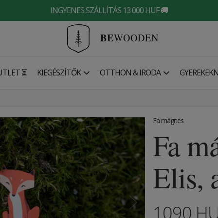
INGYENES SZÁLLÍTÁS 13 000 HUF 🚚
BE
WOODEN
UTLET ⏳
KIEGÉSZÍTŐK
OTTHON & IRODA
GYEREKEK
Fa mágnes
Fa má
Elis, 
1090
H