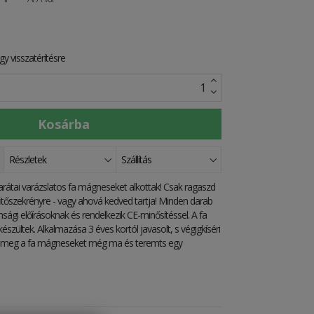
y visszatérítésre
Részletek
Szállítás
arátai varázslatos fa mágneseket alkottak! Csak ragaszd
hűtőszekrényre - vagy ahová kedved tartja! Minden darab
nsági előírásoknak és rendelkezik CE-minősítéssel. A fa
észültek. Alkalmazása 3 éves kortól javasolt, s végigkíséri
d meg a fa mágneseket még ma és teremts egy