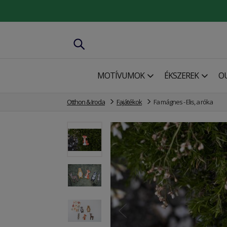
MOTÍVUMOK
ÉKSZEREK
O
Otthon & Iroda
Fajátékok
Fa mágnes - Elis, a róka