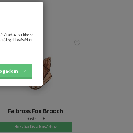
ását adja a sütikhez?
ető legjobb vásárlási
stseller
fogadom
Fa bross Fox Brooch
3690 HUF
Hozzáadás a kosárhoz