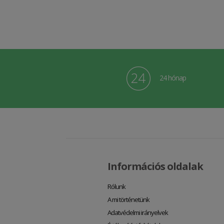
24 hónap
Információs oldalak
Rólunk
A mi történetünk
Adatvédelmi irányelvek