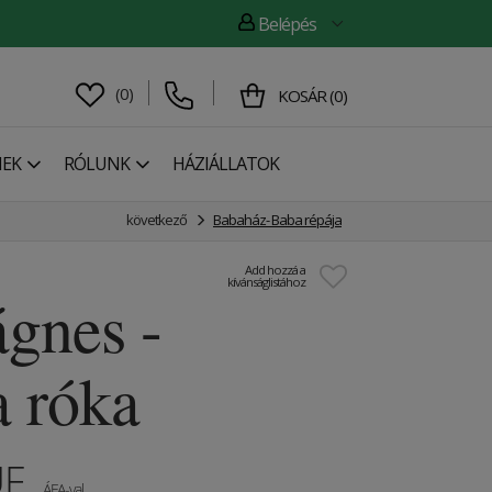
Belépés
(
0
)
KOSÁR
(
0
)
NEK
RÓLUNK
HÁZIÁLLATOK
következő
Babaház- Baba répája
Add hozzá a
kívánságlistához
gnes -
a róka
UF
ÁFA-val