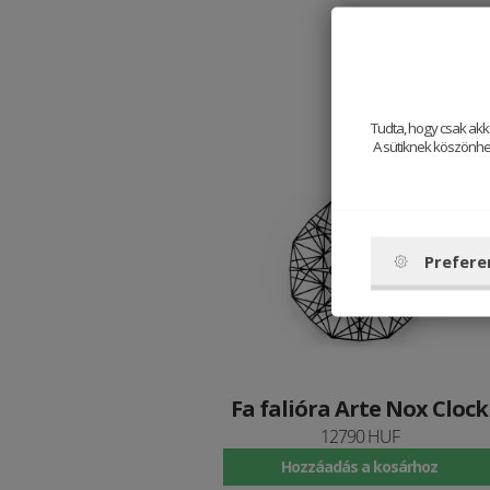
Tudta, hogy csak akk
A sütiknek köszönhet
Prefere
Fa falióra Arte Nox Clock
12790 HUF
Hozzáadás a kosárhoz