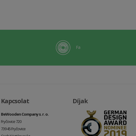
Fa
Kapcsolat
Díjak
BeWooden Company s. r. o.
Fryčovice 720
739 45 Fryčovice