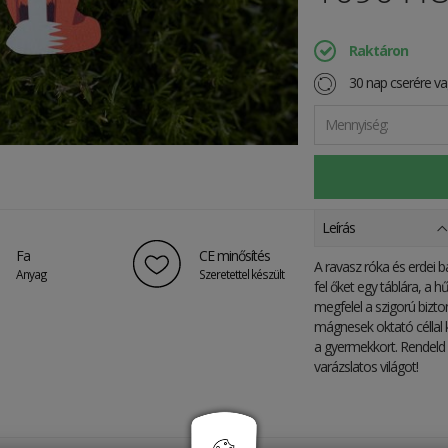
Raktáron
30 nap cserére vag
Mennyiség:
Leírás
Fa
CE minősítés
A ravasz róka és erdei b
Anyag
Szeretettel készült
fel őket egy táblára, a 
megfelel a szigorú bizto
mágnesek oktató céllal k
a gyermekkort. Rendel
varázslatos világot!