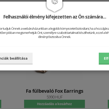
Jól néz ki vele
Felhasználói élmény kifejezetten az Ön számára…
or tudjuk Önnek a webáruházunkban a legjobb környezetet biztosítani, ha a hozzájárul
ően jobban megismerhetjük Önt, személyre szabott tartalmat készíthetünk, ezzel a leh
Be
élményt biztosítva Önnek.
nciák beállítása
El
Fa fülbevaló Fox Earrings
5990 HUF
Hozzáadás a kosárhoz