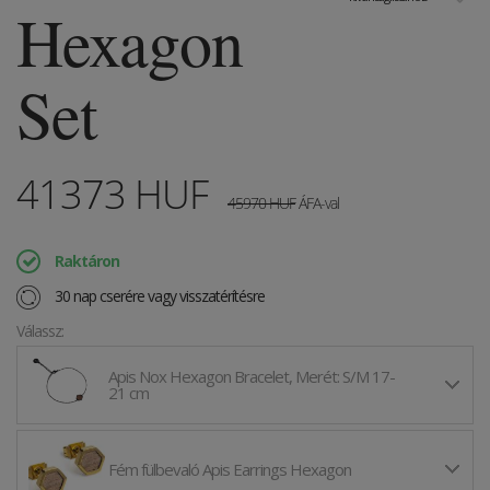
Hexagon
Set
41373
HUF
45970
HUF
ÁFA-val
Raktáron
30 nap cserére vagy visszatérítésre
Válassz:
Apis Nox Hexagon Bracelet, Merét: S/M 17-
21 cm
Fém fülbevaló Apis Earrings Hexagon