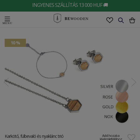
INGYENES SZÁLLÍTÁS 13 000 HUF 🚚
BE
WOODEN
10 %
Karkötő, fülbevaló és nyaklánc trió
Add hozzá a
kívánságlistához