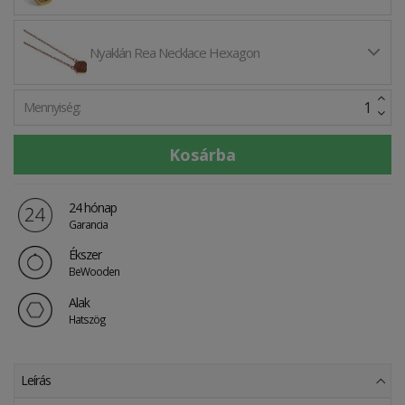
Nyaklán Rea Necklace Hexagon
Mennyiség:
24 hónap
Garancia
Ékszer
BeWooden
Alak
Hatszög
Leírás