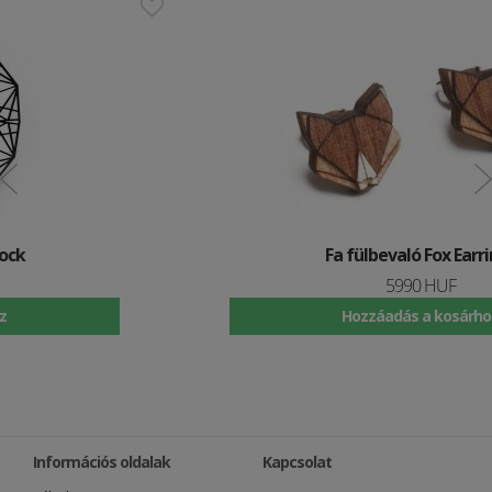
Fa fülbevaló Fox Earrings
5990 HUF
Hozzáadás a kosárhoz
Információs oldalak
Kapcsolat