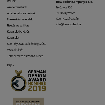
Rólunk
BeWooden Company s. r. o.
A mi történetünk
Fryčovice 720
739 45 Fryčovice
Adatvédelmi irányelvek
Cseh Köztársaság
Értékesítési feltételek
info@bewooden.hu
Fizetés és szállítás
Kapcsolatba lépés
Kapcsolat
Személyes adatok feldolgozása
Visszaküldés
Termékcsere és visszaküldés
Díjak