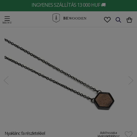
INGYENES SZÁLLÍTÁS 13 000 HUF 🚚
BE
WOODEN
Nyaklánc fa részletekkel
Add hozzá a
kívánságlistához