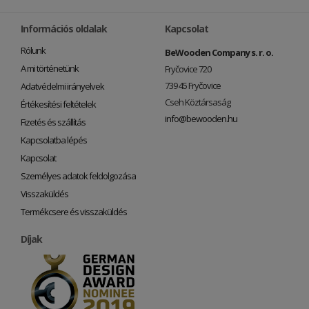
Információs oldalak
Kapcsolat
Rólunk
BeWooden Company s. r. o.
A mi történetünk
Fryčovice 720
739 45 Fryčovice
Adatvédelmi irányelvek
Cseh Köztársaság
Értékesítési feltételek
info@bewooden.hu
Fizetés és szállítás
Kapcsolatba lépés
Kapcsolat
Személyes adatok feldolgozása
Visszaküldés
Termékcsere és visszaküldés
Díjak