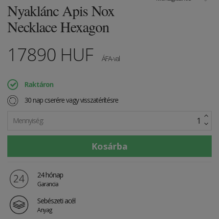
Nyaklánc Apis Nox
Necklace Hexagon
17890
HUF
ÁFA-val
Raktáron
30 nap cserére vagy visszatérítésre
Mennyiség:
24 hónap
Garancia
Sebészeti acél
Anyag