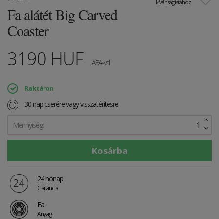
kívánságlistához
Fa alátét Big Carved
Coaster
3190
HUF
ÁFA-val
Raktáron
30 nap cserére vagy visszatérítésre
Mennyiség:
24 hónap
Garancia
Fa
Anyag