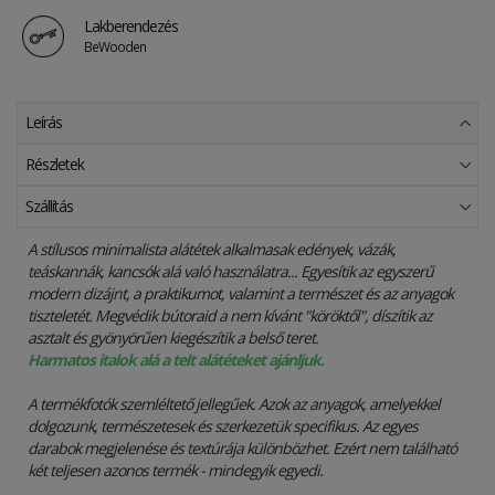
Lakberendezés
BeWooden
Leírás
Részletek
Szállítás
A stílusos minimalista alátétek alkalmasak edények, vázák,
teáskannák, kancsók alá való használatra... Egyesítik az egyszerű
modern dizájnt, a praktikumot, valamint a természet és az anyagok
tiszteletét. Megvédik bútoraid a nem kívánt "köröktől", díszítik az
asztalt és gyönyörűen kiegészítik a belső teret.
Harmatos italok alá a telt alátéteket ajánljuk.
A termékfotók szemléltető jellegűek. Azok az anyagok, amelyekkel
dolgozunk, természetesek és szerkezetük specifikus. Az egyes
darabok megjelenése és textúrája különbözhet. Ezért nem található
két teljesen azonos termék - mindegyik egyedi.