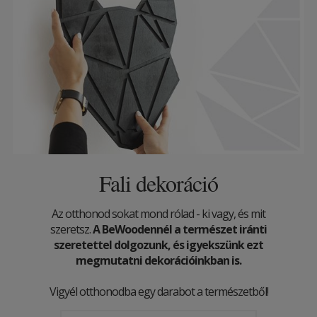
Fali dekoráció
Az otthonod sokat mond rólad - ki vagy, és mit
szeretsz.
A BeWoodennél a természet iránti
szeretettel dolgozunk, és igyekszünk ezt
megmutatni dekorációinkban is.
Vigyél otthonodba egy darabot a természetből!