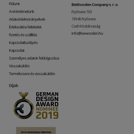
Rólunk
BeWooden Company s. r. o.
A mi történetünk
Fryčovice 720
739 45 Fryčovice
Adatvédelmi irányelvek
Cseh Köztársaság
Értékesítési feltételek
info@bewooden.hu
Fizetés és szállítás
Kapcsolatba lépés
Kapcsolat
Személyes adatok feldolgozása
Visszaküldés
Termékcsere és visszaküldés
Díjak