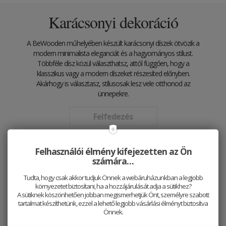
Karácsonyi dekoráció
A BeWooden műhelyében készült karácsonyi díszek ötvözik a
modern minimalista eleganciát és a hagyományos stílust.
Többféle dísz közül választhatsz, attól függően, hogy a
klasszikus vagy a modern díszeket részesíted előnyben.
Akárhogy is választasz, stílusosak lesz vele otthonod az
ünnepekre.
Felfedezés
Felhasználói élmény kifejezetten az Ön
számára…
Tudta, hogy csak akkor tudjuk Önnek a webáruházunkban a legjobb
környezetet biztosítani, ha a hozzájárulását adja a sütikhez?
A sütiknek köszönhetően jobban megismerhetjük Önt, személyre szabott
tartalmat készíthetünk, ezzel a lehető legjobb vásárlási élményt biztosítva
Önnek.