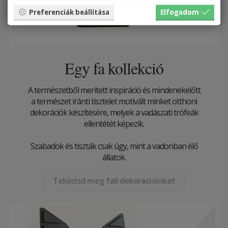
Preferenciák beállítása
Elfogadom
Egy fa kollekció
A természetből merített inspiráció és mindenekelőtt
a természet iránti tisztelet motivált minket otthoni
dekorációk készítésére, melyek a vadászati ​​trófeák
ellentétét képezik.
Szabadok és tiszták csak úgy, mint a vadonban élő
állatok.
Tekintsd meg fali dekorációinkat