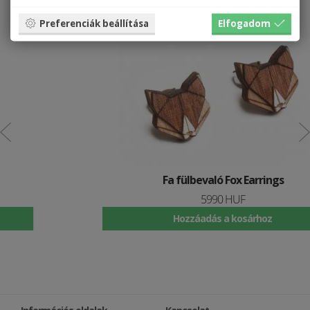
Preferenciák beállítása
Elfogadom
Fa fülbevaló Fox Earrings
5990 HUF
Hozzáadás a kosárhoz