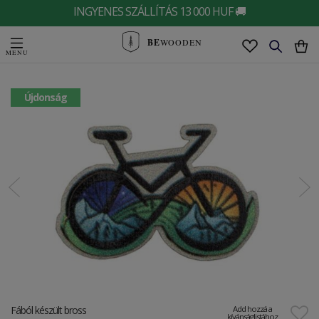
INGYENES SZÁLLÍTÁS 13 000 HUF 🚚
BE
WOODEN
Újdonság
Fából készült bross
Add hozzá a
kívánságlistához