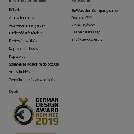
Információs oldalak
Kapcsolat
Rólunk
BeWooden Company s. r. o.
A mi történetünk
Fryčovice 720
739 45 Fryčovice
Adatvédelmi irányelvek
Cseh Köztársaság
Értékesítési feltételek
info@bewooden.hu
Fizetés és szállítás
Kapcsolatba lépés
Kapcsolat
Személyes adatok feldolgozása
Visszaküldés
Termékcsere és visszaküldés
Díjak