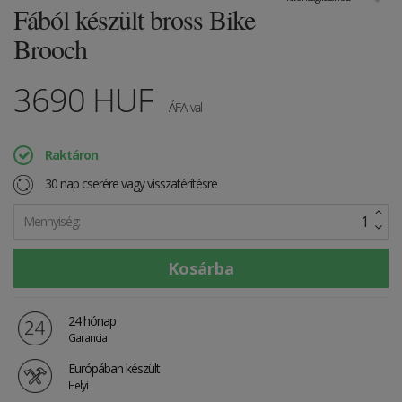
Fából készült bross Bike
Brooch
3690
HUF
ÁFA-val
Raktáron
30 nap cserére vagy visszatérítésre
Mennyiség:
24 hónap
Garancia
Európában készült
Helyi