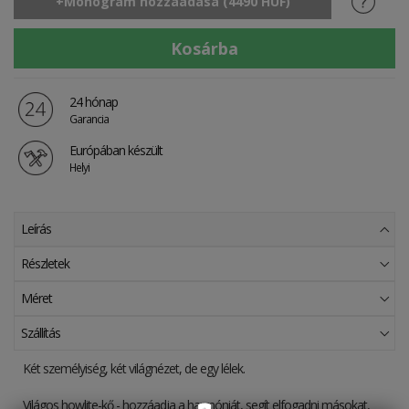
24 hónap
Garancia
Európában készült
Helyi
Leírás
Részletek
Méret
Szállítás
Két személyiség, két világnézet, de egy lélek.
Világos howlite-kő - hozzáadja a harmóniát, segít elfogadni másokat,