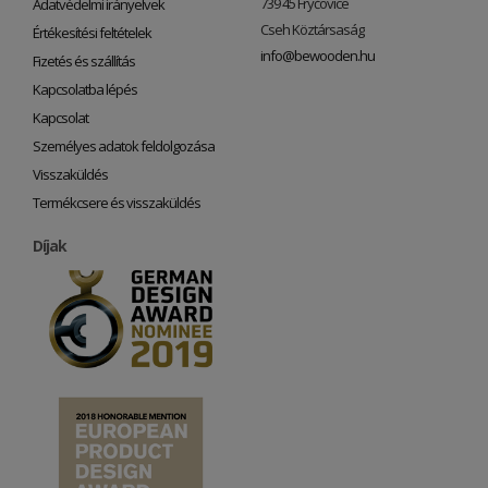
739 45 Fryčovice
Adatvédelmi irányelvek
Cseh Köztársaság
Értékesítési feltételek
info@bewooden.hu
Fizetés és szállítás
Kapcsolatba lépés
Kapcsolat
Személyes adatok feldolgozása
Visszaküldés
Termékcsere és visszaküldés
Díjak