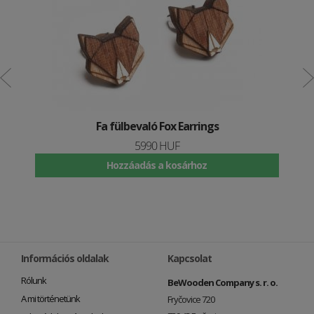
Fa fülbevaló Fox Earrings
5990 HUF
Hozzáadás a kosárhoz
Információs oldalak
Kapcsolat
Rólunk
BeWooden Company s. r. o.
A mi történetünk
Fryčovice 720