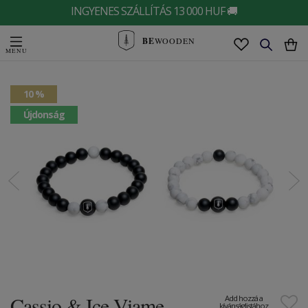
INGYENES SZÁLLÍTÁS 13 000 HUF 🚚
BE
WOODEN
10 %
Újdonság
Cassio & Ice Viame
Add hozzá a
kívánságlistához