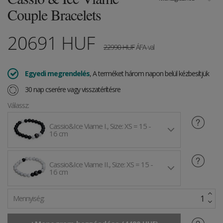
Couple Bracelets
20691
HUF
22990
HUF
ÁFA-val
Egyedi megrendelés
, A terméket három napon belül kézbesítjük
30 nap cserére vagy visszatérítésre
Válassz:
Cassio&Ice Viame I., Size: XS = 15 -
16 cm
Cassio&Ice Viame II., Size: XS = 15 -
16 cm
Mennyiség: