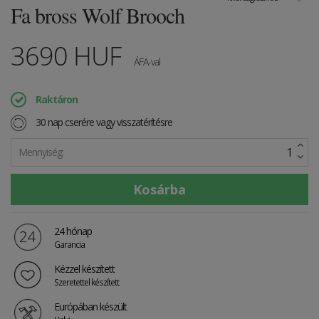
Fa bross Wolf Brooch
3690
HUF
ÁFA-val
Raktáron
30 nap cserére vagy visszatérítésre
Mennyiség:
24 hónap
Garancia
Kézzel készített
Szeretettel készített
Európában készült