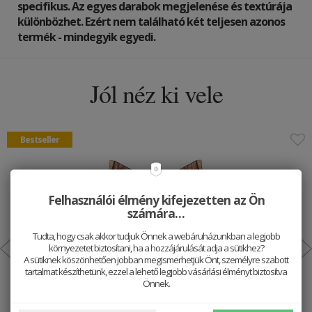
specifikus. Az egyes darabok megjelenése és textúrája
különbözhet. Ezért nem található két teljesen azonos
termék - mindegyik egyedi.
Jól néz ki vele
Bestseller
Felhasználói élmény kifejezetten az Ön
számára…
Tudta, hogy csak akkor tudjuk Önnek a webáruházunkban a legjobb
környezetet biztosítani, ha a hozzájárulását adja a sütikhez?
A sütiknek köszönhetően jobban megismerhetjük Önt, személyre szabott
tartalmat készíthetünk, ezzel a lehető legjobb vásárlási élményt biztosítva
Önnek.
Fa bross Fox Brooch