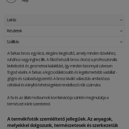
Helyi
Leírás
Részletek
Szállítás
A farkas bross egy kicsi, elegáns kiegészítő, amely minden dzsekihez,
ruhához vagy inghez illik. A fából készült bross ötvözi a professzionális
kivitelezést és geometriai kialakítást, így minden bizonnyal szívesen
fogod viselni. A farkas a legcsodálatosabb és legelismertebb vadállat -
gőgös és szabadságszerető. A bross kiváló választás ambiciózus
célokkal és irányítói tehetségekkel rendelkező nők számára.
A fa és az állati motívumok kombinációja szintén megmutatja a
természet iránti szereteted.
A termékfotók szemléltető jellegűek. Az anyagok,
melyekkel dolgozunk, természetesek és szerkezetük