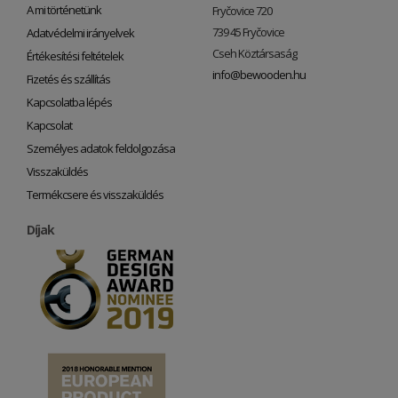
A mi történetünk
Fryčovice 720
739 45 Fryčovice
Adatvédelmi irányelvek
Cseh Köztársaság
Értékesítési feltételek
info@bewooden.hu
Fizetés és szállítás
Kapcsolatba lépés
Kapcsolat
Személyes adatok feldolgozása
Visszaküldés
Termékcsere és visszaküldés
Díjak