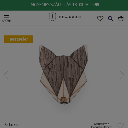
INGYENES SZÁLLÍTÁS 13 000 HUF 🚚
BE
WOODEN
Bestseller
Fa bross
Add hozzá a
kívánságlistához