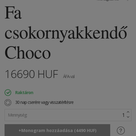
Fa
csokornyakkendő
Choco
16690
HUF
ÁFA-val
Raktáron
30 nap cserére vagy visszatérítésre
Mennyiség: