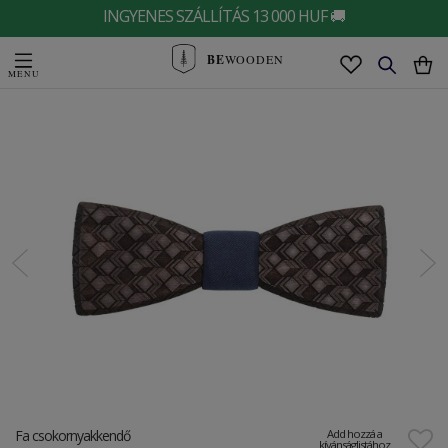
INGYENES SZÁLLÍTÁS 13 000 HUF 🚚
BE
WOODEN
Fa csokornyakkendő
Add hozzá a
kívánságlistához