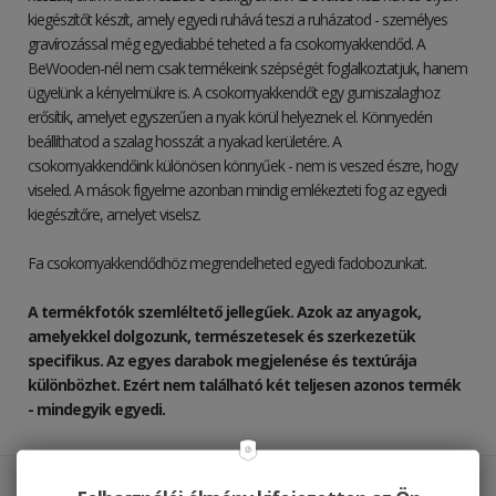
kiegészítőt készít, amely egyedi ruhává teszi a ruházatod - személyes
gravírozással még egyediabbé teheted a fa csokornyakkendőd. A
BeWooden-nél nem csak termékeink szépségét foglalkoztatjuk, hanem
ügyelünk a kényelmükre is. A csokornyakkendőt egy gumiszalaghoz
erősítik, amelyet egyszerűen a nyak körül helyeznek el. Könnyedén
beállíthatod a szalag hosszát a nyakad kerületére. A
csokornyakkendőink különösen könnyűek - nem is veszed észre, hogy
viseled. A mások figyelme azonban mindig emlékezteti fog az egyedi
kiegészítőre, amelyet viselsz.
Fa csokornyakkendődhöz megrendelheted egyedi fadobozunkat.
A termékfotók szemléltető jellegűek. Azok az anyagok,
amelyekkel dolgozunk, természetesek és szerkezetük
specifikus. Az egyes darabok megjelenése és textúrája
különbözhet. Ezért nem található két teljesen azonos termék
- mindegyik egyedi.