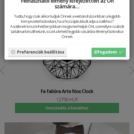
Jól néz ki vele
Felhasználói élmény kifejezetten az Ön
számára…
Tudta, hogy csak akkor tudjuk Önnek a webáruházunkban a legjobb
környezetet biztosítani, ha a hozzájárulását adja a sütikhez?
A sütiknek köszönhetően jobban megismerhetjük Önt, személyre szabott
tartalmat készíthetünk, ezzel a lehető legjobb vásárlási élményt biztosítva
Önnek.
Preferenciák beállítása
Elfogadom
Fa falióra Arte Nox Clock
12790 HUF
Hozzáadás a kosárhoz