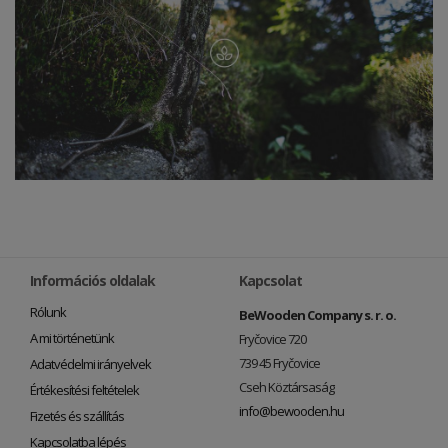
Információs oldalak
Kapcsolat
Rólunk
BeWooden Company s. r. o.
A mi történetünk
Fryčovice 720
739 45 Fryčovice
Adatvédelmi irányelvek
Cseh Köztársaság
Értékesítési feltételek
info@bewooden.hu
Fizetés és szállítás
Kapcsolatba lépés