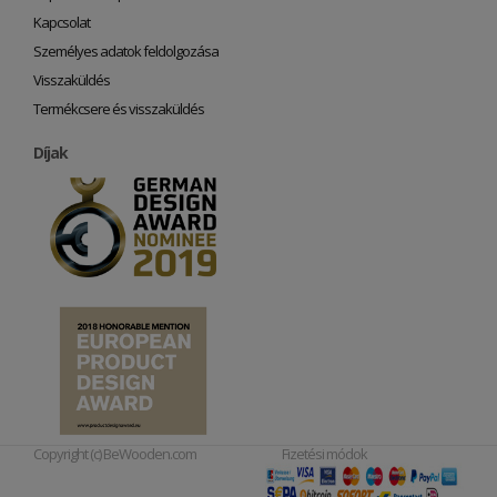
Kapcsolat
Személyes adatok feldolgozása
Visszaküldés
Termékcsere és visszaküldés
Díjak
Copyright (c) BeWooden.com
Fizetési módok