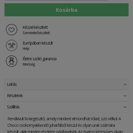
Kézzel készített
Szeretettel készített
Európában készült
Helyi
Életre szóló garancia
Minőség
Leírás
Részletek
Szállítás
Rendkívüli fa kiegészítő, amely mindent elmondhat rólad, szó nélkül. A
Choco csokornyakkendő juharfából készül és olyan urak számára
készült, akik minden részletre odafigyelnek. Az óvatos kézműves olyan