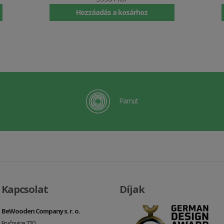
Hozzáadás a kosárhoz
Pamut
Kapcsolat
Díjak
BeWooden Company s. r. o.
Fryčovice 720