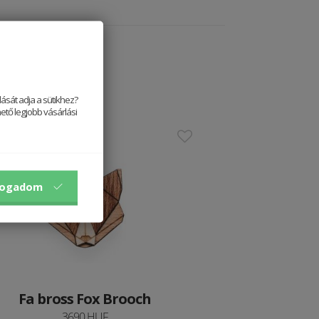
ását adja a sütikhez?
ető legjobb vásárlási
stseller
fogadom
Fa bross Fox Brooch
3690 HUF