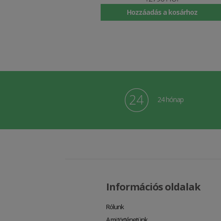
Hozzáadás a kosárhoz
24 hónap
Információs oldalak
Rólunk
A mi történetünk