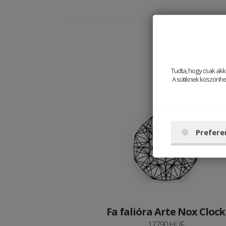
Tudta, hogy csak akk
A sütiknek köszönhet
Prefere
Fa falióra Arte Nox Clock
12790 HUF