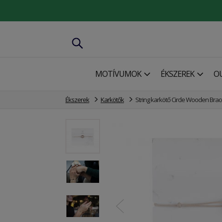
MOTÍVUMOK
ÉKSZEREK
O
Ékszerek
Karkötők
String karkötő Circle Wooden Brac