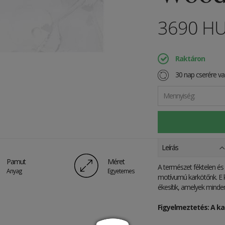
3690
H
Raktáron
30 nap cserére vag
Mennyiség:
Leírás
Pamut
Méret
A természet féktelen és 
Anyag
Egyetemes
motívumú karkötőnk. E 
ékesítik, amelyek minde
Figyelmeztetés: A ka