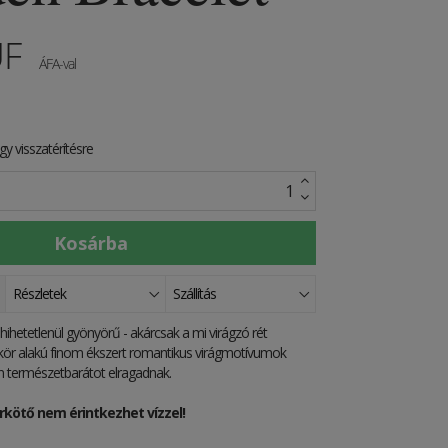
UF
ÁFA-val
y visszatérítésre
Részletek
Szállítás
hihetetlenül gyönyörű - akárcsak a mi virágzó rét
kör alakú finom ékszert romantikus virágmotívumok
n természetbarátot elragadnak.
rkötő nem érintkezhet vízzel!