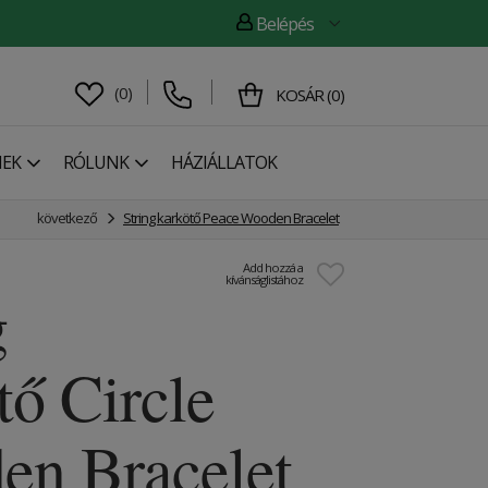
Belépés
(
0
)
KOSÁR
(
0
)
NEK
RÓLUNK
HÁZIÁLLATOK
következő
String karkötő Peace Wooden Bracelet
Add hozzá a
kívánságlistához
g
tő Circle
n Bracelet