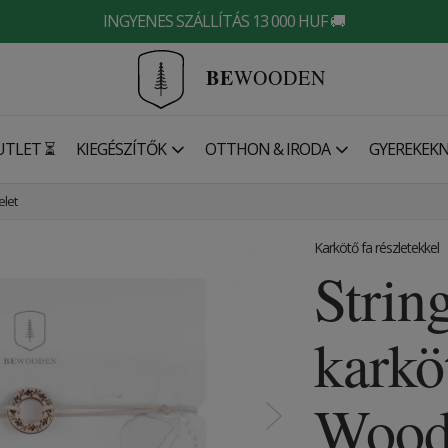
INGYENES SZÁLLÍTÁS 13 000 HUF 🚚
BE
WOODEN
UTLET ⏳
KIEGÉSZÍTŐK
OTTHON & IRODA
GYEREKEK
elet
Karkötő fa részletekkel
Strin
karkö
Woode