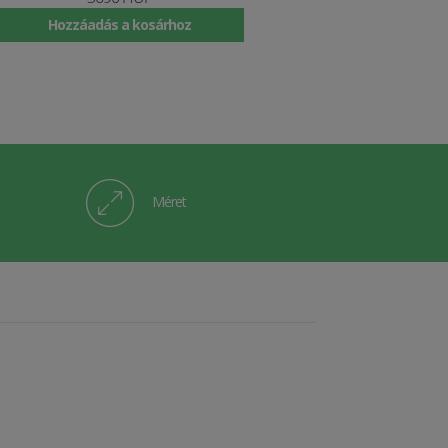
Hozzáadás a kosárhoz
Méret