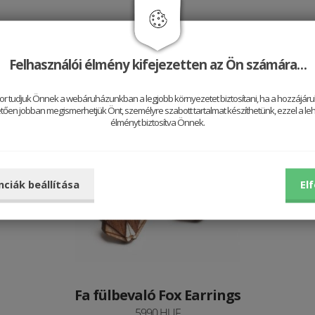
Jól néz ki vele
Felhasználói élmény kifejezetten az Ön számára…
or tudjuk Önnek a webáruházunkban a legjobb környezetet biztosítani, ha a hozzájárul
ően jobban megismerhetjük Önt, személyre szabott tartalmat készíthetünk, ezzel a leh
élményt biztosítva Önnek.
Be
nciák beállítása
El
Fa fülbevaló Fox Earrings
5990 HUF