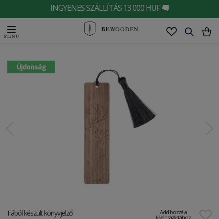
INGYENES SZÁLLÍTÁS 13 000 HUF 🚚
BE
WOODEN
Újdonság
Fából készült könyvjelző
Add hozzá a
kívánságlistához