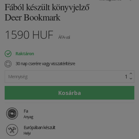
Fából készült könyvjelző
Deer Bookmark
1590
HUF
ÁFA-val
Raktáron
30 nap cserére vagy visszatérítésre
Mennyiség:
Fa
Anyag
Európában készült
Helyi