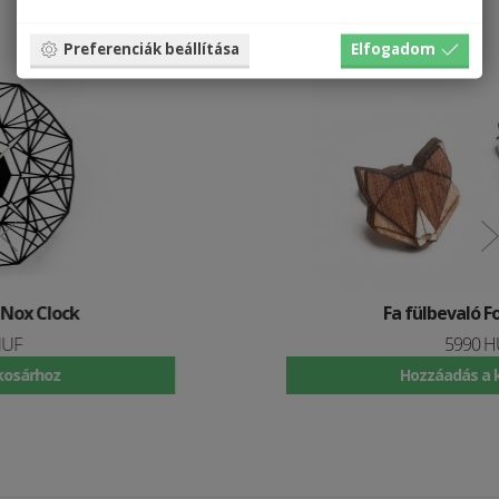
Preferenciák beállítása
Elfogadom
Fa fülbevaló Fox Earrings
5990 HUF
Hozzáadás a kosárhoz