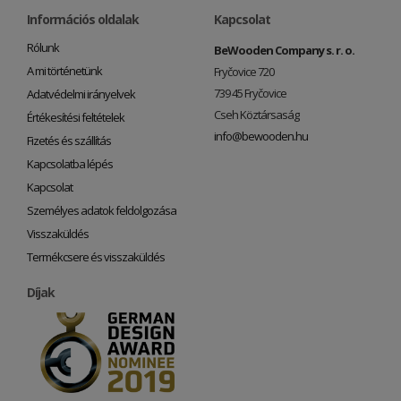
Információs oldalak
Kapcsolat
Rólunk
BeWooden Company s. r. o.
A mi történetünk
Fryčovice 720
739 45 Fryčovice
Adatvédelmi irányelvek
Cseh Köztársaság
Értékesítési feltételek
info@bewooden.hu
Fizetés és szállítás
Kapcsolatba lépés
Kapcsolat
Személyes adatok feldolgozása
Visszaküldés
Termékcsere és visszaküldés
Díjak