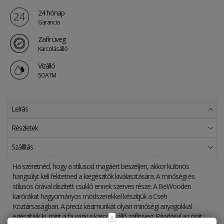
24 hónap
Garancia
Zafír üveg
Karcolásálló
Vízálló
50 ATM
Leírás
Részletek
Szállítás
Ha szeretnéd, hogy a stílusod magáért beszéljen, akkor különös
hangsúlyt kell fektetned a kiegészítők kiválasztására. A minőségi és
stílusos órával díszített csukló ennek szerves része. A BeWooden
karórákat hagyományos módszerekkel készítjük a Cseh
Köztársaságban. A precíz kézimunkát olyan minőségi anyagokkal
egészítjük ki, mint a fa vagy a karcolásálló zafírüveg. Ráadásul az órát