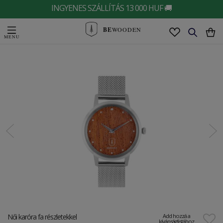
INGYENES SZÁLLÍTÁS 13 000 HUF 🚚
BE
WOODEN
Női karóra fa részletekkel
Add hozzá a
kívánságlistához