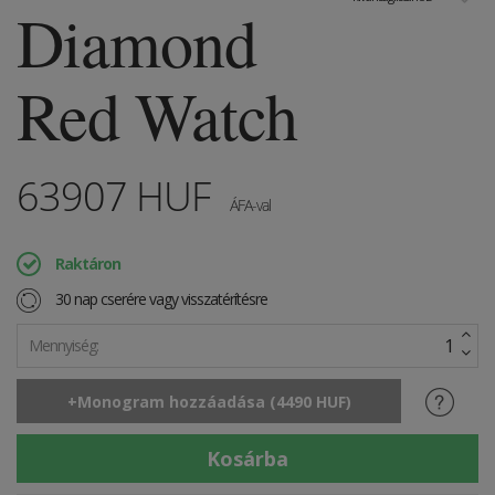
Diamond
Red Watch
63907
HUF
ÁFA-val
Raktáron
30 nap cserére vagy visszatérítésre
Mennyiség: