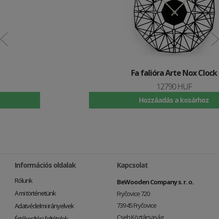
Fa falióra Arte Nox Clock
12790 HUF
Hozzáadás a kosárhoz
Információs oldalak
Kapcsolat
Rólunk
BeWooden Company s. r. o.
A mi történetünk
Fryčovice 720
739 45 Fryčovice
Adatvédelmi irányelvek
Cseh Köztársaság
Értékesítési feltételek