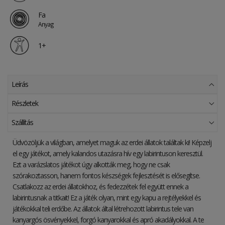
Fa
Anyag
1+
Leírás
Részletek
Szállítás
Üdvözöljük a világban, amelyet maguk az erdei állatok találtak ki! Képzelj
el egy játékot, amely kalandos utazásra hív egy labirintuson keresztül.
Ezt a varázslatos játékot úgy alkották meg, hogy ne csak
szórakoztasson, hanem fontos készségek fejlesztését is elősegítse.
Csatlakozz az erdei állatokhoz, és fedezzétek fel együtt ennek a
labirintusnak a titkait! Ez a játék olyan, mint egy kapu a rejtélyekkel és
játékokkal teli erdőbe. Az állatok által létrehozott labirintus tele van
kanyargós ösvényekkel, forgó kanyarokkal és apró akadályokkal. A te