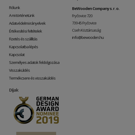
Rólunk
BeWooden Company s. r. o.
A mi történetünk
Fryčovice 720
739 45 Fryčovice
Adatvédelmi irányelvek
Cseh Köztársaság
Értékesítési feltételek
info@bewooden.hu
Fizetés és szállítás
Kapcsolatba lépés
Kapcsolat
Személyes adatok feldolgozása
Visszaküldés
Termékcsere és visszaküldés
Díjak