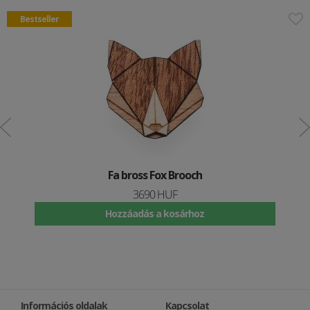
Bestseller
Fa bross Fox Brooch
3690 HUF
Hozzáadás a kosárhoz
Információs oldalak
Kapcsolat