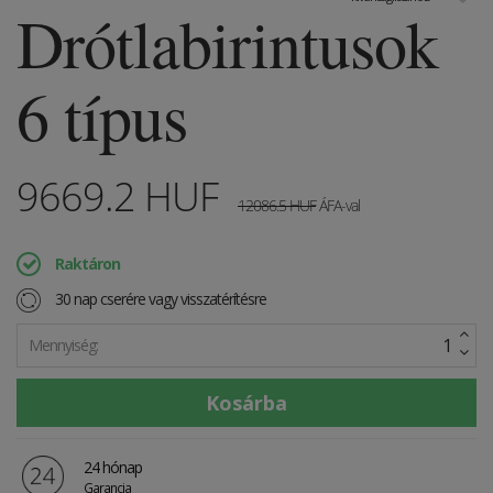
Drótlabirintusok
6 típus
9669.2
HUF
12086.5
HUF
ÁFA-val
Raktáron
30 nap cserére vagy visszatérítésre
Mennyiség:
24 hónap
Garancia