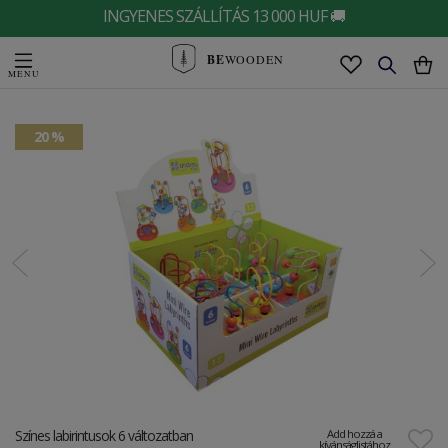
INGYENES SZÁLLÍTÁS 13 000 HUF 🚚
BE
WOODEN
20 %
Színes labirintusok 6 változatban
Add hozzá a
kívánságlistához