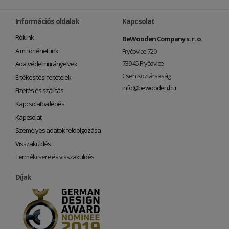
Információs oldalak
Kapcsolat
Rólunk
BeWooden Company s. r. o.
A mi történetünk
Fryčovice 720
739 45 Fryčovice
Adatvédelmi irányelvek
Cseh Köztársaság
Értékesítési feltételek
info@bewooden.hu
Fizetés és szállítás
Kapcsolatba lépés
Kapcsolat
Személyes adatok feldolgozása
Visszaküldés
Termékcsere és visszaküldés
Díjak