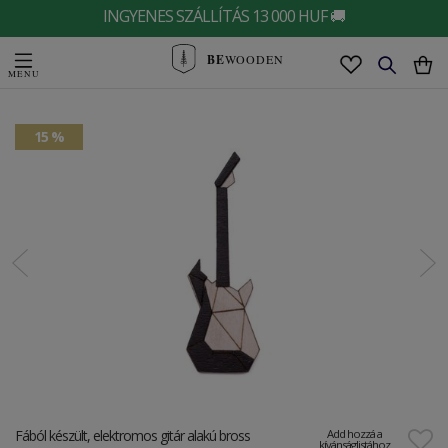
INGYENES SZÁLLÍTÁS 13 000 HUF 🚚
BE
WOODEN
15 %
Fából készült, elektromos gitár alakú bross
Add hozzá a
kívánságlistához