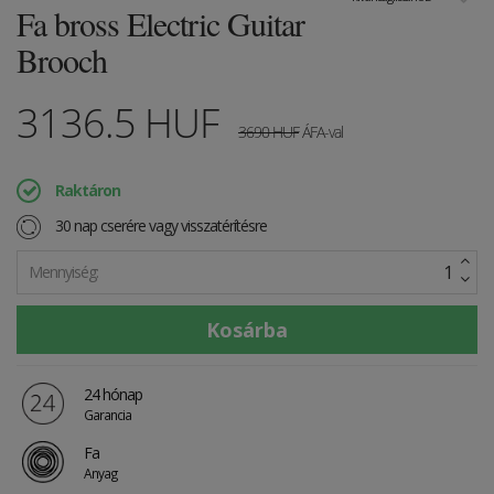
Fa bross Electric Guitar
Brooch
3136.5
HUF
3690
HUF
ÁFA-val
Raktáron
30 nap cserére vagy visszatérítésre
Mennyiség:
24 hónap
Garancia
Fa
Anyag