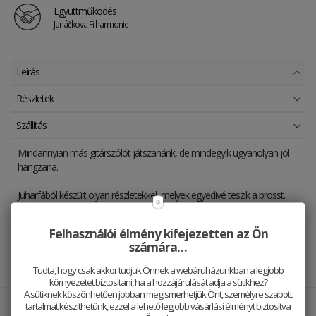
Együttműködés
Janáčkova Filharmonie
Leírás
Részletek
Szállítás
Mindannyian más gitárszólót játszanánk, de mindegyik ugyanolyan jól
hangzana.
Juharfából készült olyan részletekkel, melyek egyedivé teszik a brosst.
Mutasd meg a világnak, hogy milyen szerepet játszik a zene az
életedben.
Felhasználói élmény kifejezetten az Ön
számára…
Csak természetes anyagokkal dolgozunk és minden darab egyedi. A
termékfotó illusztráció.
Tudta, hogy csak akkor tudjuk Önnek a webáruházunkban a legjobb
környezetet biztosítani, ha a hozzájárulását adja a sütikhez?
A sütiknek köszönhetően jobban megismerhetjük Önt, személyre szabott
tartalmat készíthetünk, ezzel a lehető legjobb vásárlási élményt biztosítva