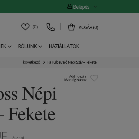
Belépés
(
0
)
KOSÁR
(
0
)
NEK
RÓLUNK
HÁZIÁLLATOK
következő
Fa Fülbevaló Népi Szív – Fekete
Add hozzá a
kívánságlistához
oss Népi
– Fekete
UF
ÁFA-val