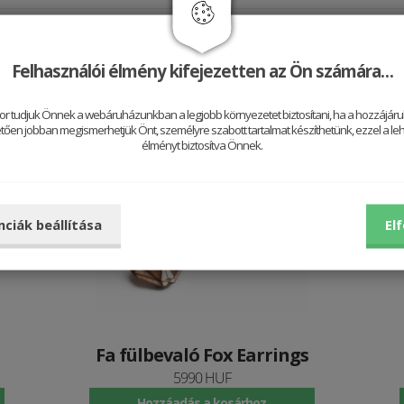
Jól néz ki vele
Felhasználói élmény kifejezetten az Ön számára…
or tudjuk Önnek a webáruházunkban a legjobb környezetet biztosítani, ha a hozzájárul
ően jobban megismerhetjük Önt, személyre szabott tartalmat készíthetünk, ezzel a leh
élményt biztosítva Önnek.
Be
nciák beállítása
El
Fa fülbevaló Fox Earrings
5990 HUF
Hozzáadás a kosárhoz