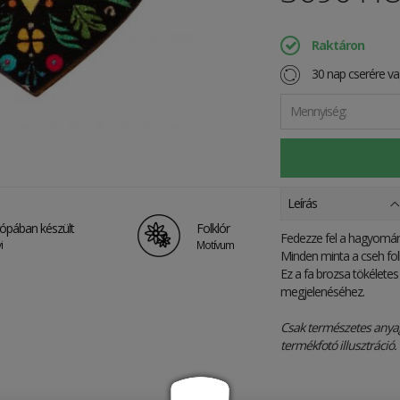
Raktáron
30 nap cserére vag
Mennyiség:
Leírás
ópában készült
Folklór
Fedezze fel a hagyomány 
i
Motívum
Minden minta a cseh folk
Ez a fa brozsa tökéletes
megjelenéséhez.
Csak természetes anya
termékfotó illusztráció.