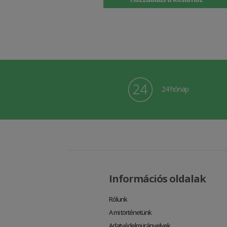
24 hónap
Információs oldalak
Rólunk
A mi történetünk
Adatvédelmi irányelvek