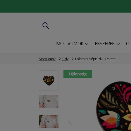
MOTÍVUMOK
ÉKSZEREK
O
Motívumok
Szív
Fa bross Népi Szív – Fekete
Újdonság