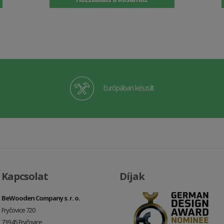
Európában készült
Kapcsolat
Díjak
BeWooden Company s. r. o.
Fryčovice 720
739 45 Fryčovice