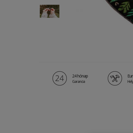
24 hónap
Eur
Garancia
Hely