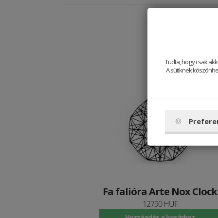
Tudta, hogy csak akk
A sütiknek köszönhet
Prefere
Fa falióra Arte Nox Clock
12790 HUF
Hozzáadás a kosárhoz