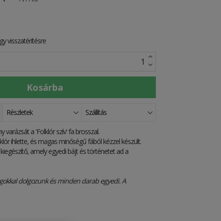
y visszatérítésre
Részletek
Szállítás
varázsát a 'Folklór szív' fa brosszal.
lór ihlette, és magas minőségű fából kézzel készült.
 kiegészítő, amely egyedi bájt és történetet ad a
gokkal dolgozunk és minden darab egyedi. A