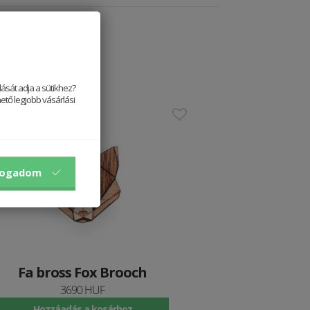
ását adja a sütikhez?
ető legjobb vásárlási
stseller
fogadom
Fa bross Fox Brooch
3690 HUF
Hozzáadás a kosárhoz