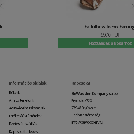
Fa fülbevaló Fox Earrings
5990 HUF
Hozzáadás a kosárhoz
Információs oldalak
Kapcsolat
Rólunk
BeWooden Company s. r. o.
A mi történetünk
Fryčovice 720
739 45 Fryčovice
Adatvédelmi irányelvek
Cseh Köztársaság
Értékesítési feltételek
info@bewooden.hu
Fizetés és szállítás
Kapcsolatba lépés