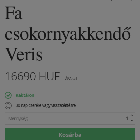
Fa
csokornyakkendő
Veris
16690
HUF
ÁFA-val
Raktáron
30 nap cserére vagy visszatérítésre
Mennyiség: