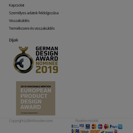
Kapcsolat
Személyes adatok feldolgozása
Visszaküldés
Termékcsere és visszaküldés
Díjak
Copyright (c) BeWooden.com
Fizetési módok