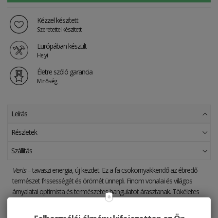
Kézzel készített
Szeretettel készített
Európában készült
Helyi
Életre szóló garancia
Minőség
Leírás
Részletek
Szállítás
Veris
– tavaszi energia, új kezdet. Ez a fa csokornyakkendő az ébredő
természet frissességét és örömét ünnepli. Finom vonalai és világos
árnyalatai optimista és természetes hangulatot árasztanak. Tökéletes
választás bárkinek, aki egy kis könnyedséget és reményt szeretne vinni a
megjelenésébe.