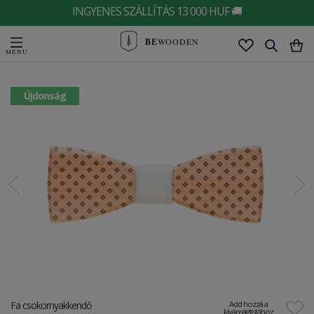
INGYENES SZÁLLÍTÁS 13 000 HUF 🚚
BE
WOODEN
Újdonság
Fa csokornyakkendő
Add hozzá a
kívánságlistához