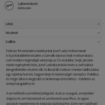
Lakberendezés
BeWooden
Leírás
Részletek
Szállítás
Fedezze fel varázslatos kiadásunkat Josef Lada motívumaival!
A fa poháralátétek készlete a Szervális katona Svejk motívumával a
cseh irodalom legendáját varázsolja az Ön asztalára. Svejk, Jaroslav
Hašek regényének hőse, Josef Lada illusztrációi révén a cseh kultúra
elengedhetetlen részévé vált. Az illusztrált motívum minden találkozásba
egy csipetnyi humort, hagyományt és kedvességet csempész. Praktikus
és mégis stílusos kiegészítő a mindennapi örömökhöz – tökéletes az
ünnepi hangulathoz is!
A termékfotók szemléltető jellegűek. Azok az anyagok, amelyekkel
dolgozunk, természetesek és szerkezetük specifikus. Az egyes
darabok megjelenése és textúrája különbözhet. Ezért nem található