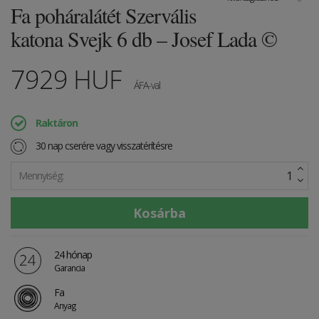
Fa poháralátét Szervális
katona Svejk 6 db – Josef Lada ©
7929
HUF
ÁFA-val
Raktáron
30 nap cserére vagy visszatérítésre
Mennyiség:
24 hónap
Garancia
Fa
Anyag