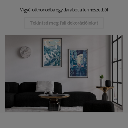
Vigyél otthonodba egy darabot a természetből!
Tekintsd meg fali dekorációinkat