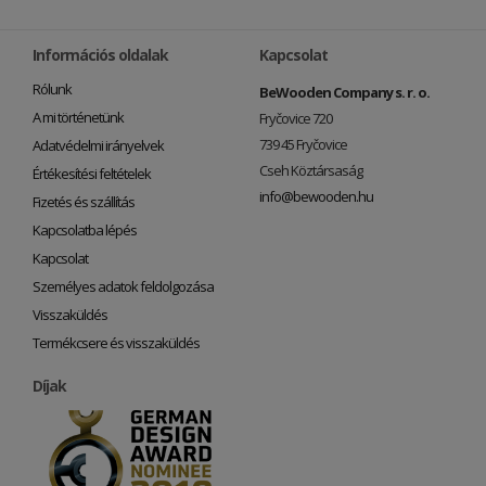
Információs oldalak
Kapcsolat
Rólunk
BeWooden Company s. r. o.
A mi történetünk
Fryčovice 720
739 45 Fryčovice
Adatvédelmi irányelvek
Cseh Köztársaság
Értékesítési feltételek
info@bewooden.hu
Fizetés és szállítás
Kapcsolatba lépés
Kapcsolat
Személyes adatok feldolgozása
Visszaküldés
Termékcsere és visszaküldés
Díjak