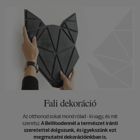
Fali dekoráció
Az otthonod sokat mond rólad - ki vagy, és mit
szeretsz.
A BeWoodennél a természet iránti
szeretettel dolgozunk, és igyekszünk ezt
megmutatni dekorációinkban is.