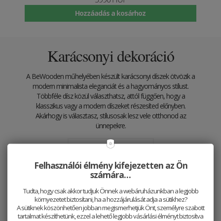
Hozzáadás a kosárhoz
Karácsonyi dekoráció
A BeWooden műhelyében készült karácsonyi díszek ötvözik a
modern minimalista eleganciát és a hagyományos stílust.
Többféle dísz közül választhatsz, attól függően, hogy a
klasszikus vagy a modern díszeket részesíted előnyben.
Akárhogy is választasz, stílusosak lesz vele otthonod az
ünnepekre.
Felfedezés
Felhasználói élmény kifejezetten az Ön
számára…
Tudta, hogy csak akkor tudjuk Önnek a webáruházunkban a legjobb
környezetet biztosítani, ha a hozzájárulását adja a sütikhez?
A sütiknek köszönhetően jobban megismerhetjük Önt, személyre szabott
tartalmat készíthetünk, ezzel a lehető legjobb vásárlási élményt biztosítva