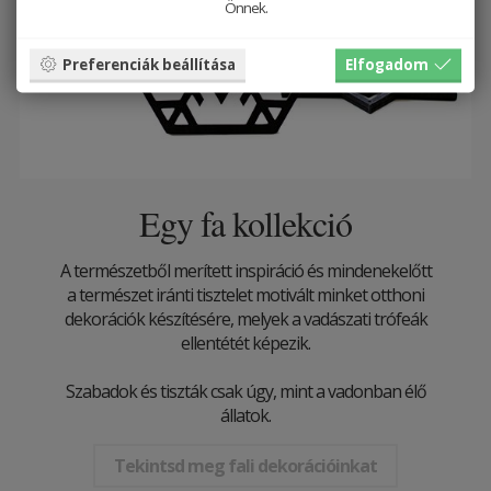
Önnek.
Preferenciák beállítása
Elfogadom
Egy fa kollekció
A természetből merített inspiráció és mindenekelőtt
a természet iránti tisztelet motivált minket otthoni
dekorációk készítésére, melyek a vadászati ​​trófeák
ellentétét képezik.
Szabadok és tiszták csak úgy, mint a vadonban élő
állatok.
Tekintsd meg fali dekorációinkat