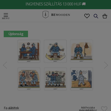
INGYENES SZÁLLÍTÁS 13 000 HUF 🚚
BE
WOODEN
Újdonság
Fa alátétek
Add hozzá a
kívánságlistához