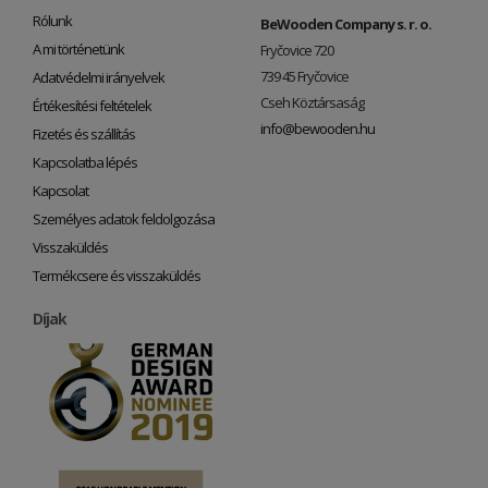
Rólunk
BeWooden Company s. r. o.
A mi történetünk
Fryčovice 720
739 45 Fryčovice
Adatvédelmi irányelvek
Cseh Köztársaság
Értékesítési feltételek
info@bewooden.hu
Fizetés és szállítás
Kapcsolatba lépés
Kapcsolat
Személyes adatok feldolgozása
Visszaküldés
Termékcsere és visszaküldés
Díjak