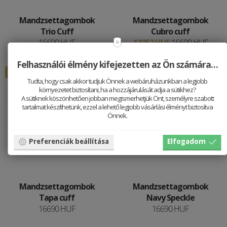
Mandzsettagombok
Mandzsettagombok
Trio Cuff
Cubro cuff
16690 HUF
13352 HUF
16690 HUF
Felhasználói élmény kifejezetten az Ön számára…
Elfogyott
Tudta, hogy csak akkor tudjuk Önnek a webáruházunkban a legjobb
környezetet biztosítani, ha a hozzájárulását adja a sütikhez?
A sütiknek köszönhetően jobban megismerhetjük Önt, személyre szabott
tartalmat készíthetünk, ezzel a lehető legjobb vásárlási élményt biztosítva
Önnek.
Preferenciák beállítása
Elfogadom
Mandzsettagombok
Mandzsettagombok
Tapa cuff
Navy Speckle
16690 HUF
16690 HUF