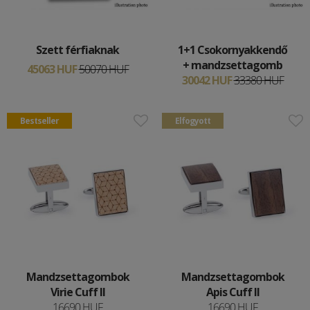
Szett férfiaknak
1+1 Csokornyakkendő
+ mandzsettagomb
45063 HUF
50070 HUF
30042 HUF
33380 HUF
Bestseller
Elfogyott
Mandzsettagombok
Mandzsettagombok
Virie Cuff II
Apis Cuff II
16690 HUF
16690 HUF