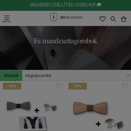
INGYENES SZÁLLÍTÁS 13 000 HUF 🚚
BE
WOODEN
Fa mandzsettagombok
Szűrő
A legnépszerűbb
10 %
10 %