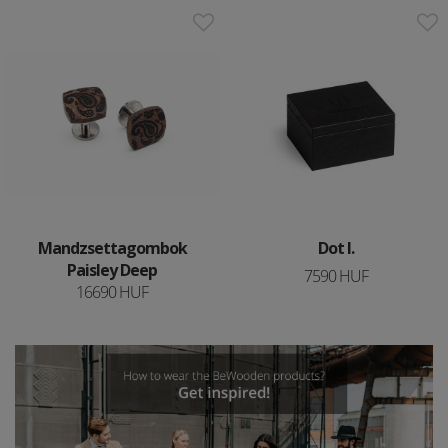
Mandzsettagombok
Dot l.
Paisley Deep
7590 HUF
16690 HUF