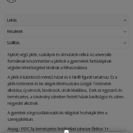
Leírás
Részletek
Szállítás
Nyitott végű játék, szabályok és útmutatók nélkül. Az univerzális
formáknak köszönhetően a játékok a gyermekek fantáziájának
végtelen lehetőségeket kínálnak a felhasználásra.
A játék 6 különböző méretű házat és 6 Nin® figurát tartalmaz. Ez a
játék történetek és kis világok létrehozására szolgál. Történetek
alkotása, új városok, kisvárosok, utcák kitalálása... Ezek az egyszerű és
természetes, a szivárvány színeiben festett házak barátságos és színes
negyedet alkotnak.
A gyerekek a legcsodálatosabb kis világokat hozhatják létre a
szerepjátékban.
Anyag - PEFC fa, természetes festékekkel színezve Életkor: 1+