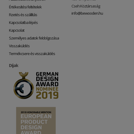
Cseh Köztársaság
Értékesítési feltételek
info@bewooden.hu
Fizetés és szállítás
Kapcsolatba lépés
Kapcsolat
Személyes adatok feldolgozása
Visszaküldés
Termékcsere és visszaküldés
Díjak