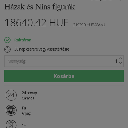
Házak és Nins figurák
18640.42
HUF
21929.9
HUF
ÁFA-val
Raktáron
30 nap cserére vagy visszatérítésre
Mennyiség:
24 hónap
Garancia
Fa
Anyag
1+