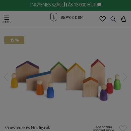
INGYENES SZÁLLÍTÁS 13 000 HUF 🚚
BE
WOODEN
15 %
Színes házak és Nins figurák
Add hozzá a
kívánságlistához