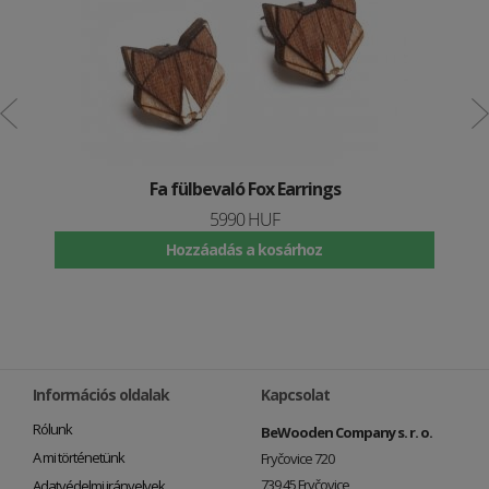
Fa fülbevaló Fox Earrings
5990 HUF
Hozzáadás a kosárhoz
Információs oldalak
Kapcsolat
Rólunk
BeWooden Company s. r. o.
A mi történetünk
Fryčovice 720
739 45 Fryčovice
Adatvédelmi irányelvek