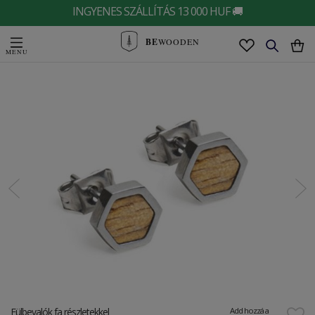
INGYENES SZÁLLÍTÁS 13 000 HUF 🚚
BE
WOODEN
Fülbevalók fa részletekkel
Add hozzá a