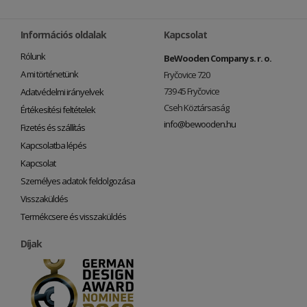
Információs oldalak
Kapcsolat
Rólunk
BeWooden Company s. r. o.
A mi történetünk
Fryčovice 720
739 45 Fryčovice
Adatvédelmi irányelvek
Cseh Köztársaság
Értékesítési feltételek
info@bewooden.hu
Fizetés és szállítás
Kapcsolatba lépés
Kapcsolat
Személyes adatok feldolgozása
Visszaküldés
Termékcsere és visszaküldés
Díjak