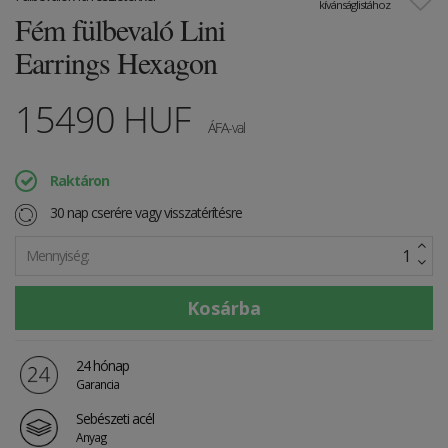
kívánságlistához
Fém fülbevaló Lini
Earrings Hexagon
15490
HUF
ÁFA-val
Raktáron
30 nap cserére vagy visszatérítésre
Mennyiség:
24 hónap
Garancia
Sebészeti acél
Anyag