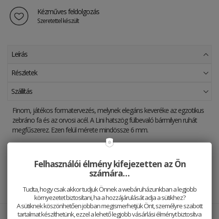
Kézműves feldolgozás
Szeretettel készült
Leírás
Részletek
Szállítás
Finom, játékos formatervezés, melynek elegáns keveréke az egzotikus
zebráno fa és az orvosi acél. A Lini hatszög fülbevaló bármilyen ruhát
megfűszerez. Ezen felül mérete mindössze 6 mm.
A termékfotók szemléltető jellegűek. Azok az anyagok,
amelyekkel dolgozunk, természetesek és szerkezetük
Felhasználói élmény kifejezetten az Ön
specifikus. Az egyes darabok megjelenése és textúrája
számára…
különbözhet. Ezért nem található két teljesen azonos termék
- mindegyik egyedi.
Tudta, hogy csak akkor tudjuk Önnek a webáruházunkban a legjobb
környezetet biztosítani, ha a hozzájárulását adja a sütikhez?
A sütiknek köszönhetően jobban megismerhetjük Önt, személyre szabott
tartalmat készíthetünk, ezzel a lehető legjobb vásárlási élményt biztosítva