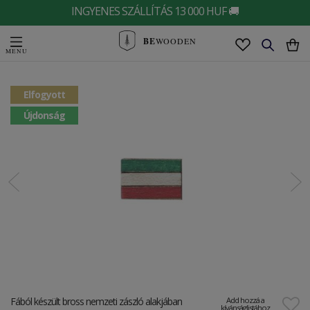
INGYENES SZÁLLÍTÁS 13 000 HUF 🚚
BE
WOODEN
Elfogyott
Újdonság
Fából készült bross nemzeti zászló alakjában
Add hozzá a
kívánságlistához