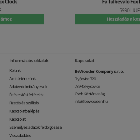
Fa fülbevaló Fox Earrings
5990 HUF
Hozzáadás a kosárhoz
Információs oldalak
Kapcsolat
Rólunk
BeWooden Company s. r. o.
A mi történetünk
Fryčovice 720
739 45 Fryčovice
Adatvédelmi irányelvek
Cseh Köztársaság
Értékesítési feltételek
info@bewooden.hu
Fizetés és szállítás
Kapcsolatba lépés
Kapcsolat
Személyes adatok feldolgozása
Visszaküldés