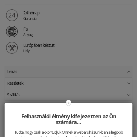
24 hónap
Garancia
Fa
Anyag
Európában készült
Helyi
Leírás
Részletek
Szállítás
A mai modern világ minden állama hosszú történetet mesél el, tele
tragédiákkal, de ugyanakkor örömmel is. Minden országnak joga van
Felhasználói élmény kifejezetten az Ön
valamire büszkének lenni. És ebből a büszkeségből merítettünk most
számára…
ihletet és hoztuk létre a műhelyünkben a nemzeti büszkeséget és
tiszteletet szimbolizáló termékeinket. Akár a brosst, akár a fülbevalót,
Tudta, hogy csak akkor tudjuk Önnek a webáruházunkban a legjobb