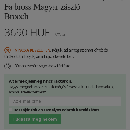
Fa bross Magyar zászló
Brooch
3690
HUF
ÁFA-val
NINCS A KÉSZLETEN
. Kérjük, adja meg az email címét és
tájékoztatni fogjuk, amint újra elérhető lesz.
30 nap cserére vagy visszatérítésre
A termék jelenleg nincs raktáron.
Hagyja meg nekünk az e-mail címét, és felvesszük Önnel a kapcsolatot,
amikor újra elérhető lesz.
Hozzájárulok a személyes adatok kezeléséhez
Tudassa meg nekem