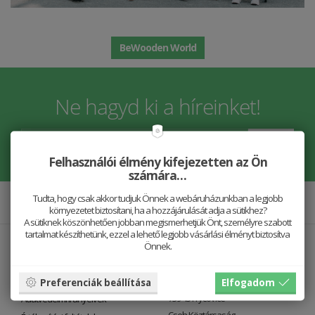
Egyesíti az egyedi tervezést a legpontosabb kézzel készített
termékekkel.
BeWooden World
Ne hagyd ki a híreinket!
Felhasználói élmény kifejezetten az Ön
számára…
Tudta, hogy csak akkor tudjuk Önnek a webáruházunkban a legjobb
környezetet biztosítani, ha a hozzájárulását adja a sütikhez?
A sütiknek köszönhetően jobban megismerhetjük Önt, személyre szabott
tartalmat készíthetünk, ezzel a lehető legjobb vásárlási élményt biztosítva
Információs oldalak
Kapcsolat
Önnek.
Rólunk
BeWooden Company s. r. o.
A mi történetünk
Fryčovice 720
Preferenciák beállítása
Elfogadom
739 45 Fryčovice
Adatvédelmi irányelvek