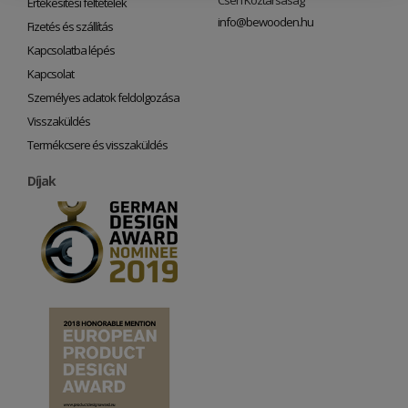
Cseh Köztársaság
Értékesítési feltételek
info@bewooden.hu
Fizetés és szállítás
Kapcsolatba lépés
Kapcsolat
Személyes adatok feldolgozása
Visszaküldés
Termékcsere és visszaküldés
Díjak