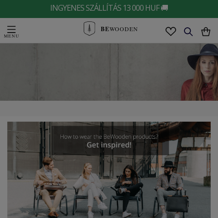
INGYENES SZÁLLÍTÁS 13 000 HUF 🚚
BE
WOODEN
Női kalap
Ez a kalap jellegzetes, merész és lenyűgöző kiegészítő, amelyet
azoknak a nőknek készítettek, akik tisztában vannak egyedi
stílusukkal és bájukkal. A kalapot a BeWooden minden
részletében tervezte, és a Tonakkal közösen gyártották, akik
több mint 200 éve gyártják a legmagasabb színvonalú kalapot.