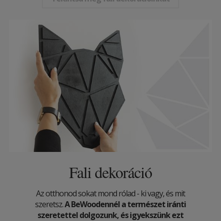
Fali dekoráció
Az otthonod sokat mond rólad - ki vagy, és mit
szeretsz.
A BeWoodennél a természet iránti
szeretettel dolgozunk, és igyekszünk ezt