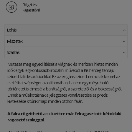
Rögzítés
Ragasztóval
Leírás
Részletek
Szállítás
Mutassa meg egyedi ízlését a világnak, és merítsen ihletet minden
idők egyik legikonikusabb irodalmi művéből a Kis herceg témájú
sziluett fali dekorációnkkal. Ez az elegáns sziluett nemcsak kiemeli az
esztétikai szépséget az otthonában, hanem egy mélyreható
történetet is elmesél a barátságról, a szeretetről és a bölcsességről.
Ennek a műalkotásnak a jellegzetes vonalvezetése és precíz
kivitelezése kitűnik majd minden otthon falán.
A falra rögzíthető a sziluettre már felragasztott kétoldalú
ragasztószalaggal.