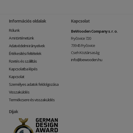
Információs oldalak
Kapcsolat
Rólunk
BeWooden Company s. r. o.
A mi történetünk
Fryčovice 720
739 45 Fryčovice
Adatvédelmi irányelvek
Cseh Köztársaság
Értékesítési feltételek
info@bewooden.hu
Fizetés és szállítás
Kapcsolatba lépés
Kapcsolat
Személyes adatok feldolgozása
Visszaküldés
Termékcsere és visszaküldés
Díjak