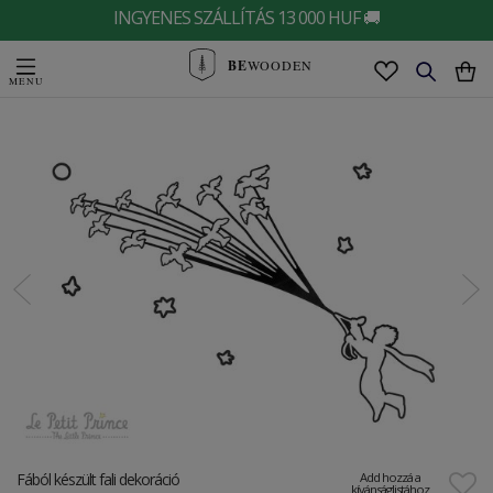
INGYENES SZÁLLÍTÁS 13 000 HUF 🚚
BE
WOODEN
Fából készült fali dekoráció
Add hozzá a
kívánságlistához