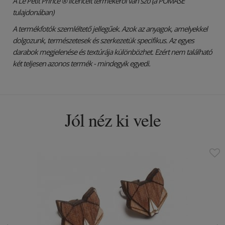
A Le Petit Prince ® licencelt termékéről van szó (a POMASE
tulajdonában)
A termékfotók szemléltető jellegűek. Azok az anyagok, amelyekkel
dolgozunk, természetesek és szerkezetük specifikus. Az egyes
darabok megjelenése és textúrája különbözhet. Ezért nem található
két teljesen azonos termék - mindegyik egyedi.
Jól néz ki vele