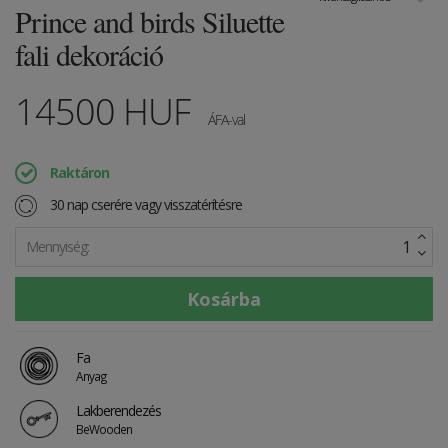
Prince and birds Siluette
fali dekoráció
14500
HUF
ÁFA-val
Raktáron
30 nap cserére vagy visszatérítésre
Mennyiség:
Fa
Anyag
Lakberendezés
BeWooden