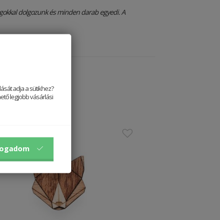
gokkal dolgozunk és minden darab egyedi. A
ását adja a sütikhez?
ető legjobb vásárlási
stseller
fogadom