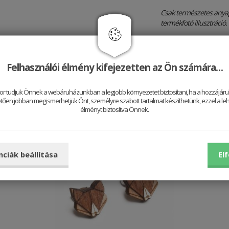
Csak természetes anya
termékfotó illusztráció.
Felhasználói élmény kifejezetten az Ön számára…
Jól néz ki vele
or tudjuk Önnek a webáruházunkban a legjobb környezetet biztosítani, ha a hozzájárul
ően jobban megismerhetjük Önt, személyre szabott tartalmat készíthetünk, ezzel a leh
élményt biztosítva Önnek.
Be
nciák beállítása
El