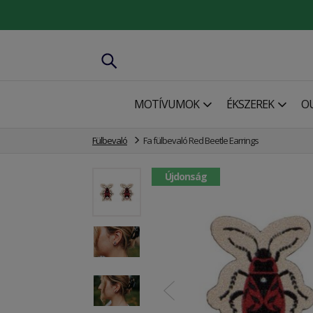
MOTÍVUMOK
ÉKSZEREK
O
Fülbevaló
Fa fülbevaló Red Beetle Earrings
Újdonság