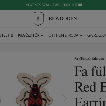
INGYENES SZÁLLÍTÁS 13 000 HUF 🚚
BE
WOODEN
UTLET ⏳
KIEGÉSZÍTŐK
OTTHON & IRODA
GYEREKEK
Fából készült fülbevaló
Fa fü
Red B
Earri