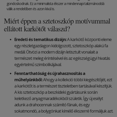
gondoskodnak. Ez a minimalista ékszer a mindennapi talizmánoddá
válik a rendelőben és azon kívül is.
Miért éppen a sztetoszkóp motívummal
ellátott karkötőt válaszd?
Eredeti és tematikus dizájn:
A karkötő központi eleme
egy részletgazdagon kidolgozott, sztetoszkóp alakú fa
medál. Ötvözi a modern dizájn letisztult vonalait a
természet meleg érintésével és az egészségügyi hivatás
egyértelmű szimbolikájával.
Fenntarthatóság és újrahasznosítás a
műhelyünkből:
Ahogy a kollekció többi kiegészítőjét, ezt
a karkötőt is a természet tiszteletben tartásával készítjük.
A kis sztetoszkóp a beszkideki gyártásunk során
keletkező anyagmaradékokból születik. Így új esélyt
adunk a drahocennak számító fának, és egy
sokatmondó, a bolygónkat kímélő ékszerré formáljuk azt.