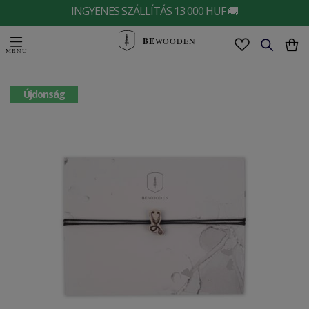
INGYENES SZÁLLÍTÁS 13 000 HUF 🚚
BE
WOODEN
Újdonság