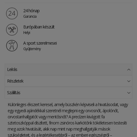
24 hónap
Garancia
Európában készült
Helyi
A sport szerelmesei
Gyűjtemény
Leírás
Részletek
Szállítás
Különleges ékszert keresel, amely büszkén képviseli a hivatásodat, vagy
egy egyedi ajándékkal szeretnél meglepni egy orvosnőt, ápolónőt,
orvostanhallgatót vagy mentősnőt? A precízen kivágott fa
sztetoszkóppal díszített, finom zsinóros karkötőnk tökéletesen testesíti
meg azok hivatását, akik nap mint nap meghallgatják mások
szükségleteit, és a legértékesebbről – az emberi egészségről –