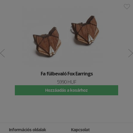
Fa fülbevaló Fox Earrings
5990 HUF
Hozzáadás a kosárhoz
Információs oldalak
Kapcsolat