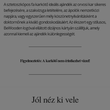
A sztetoszkópos fa karkötő ideális ajándék az orvosi kar sikeres
befejezésére, a szakvizsga letételére, az ápolók nemzetközi
napjára, vagy egyszerűen mély köszönetnyilvánításként a
doktornőnek a kiváló gondoskodásáért. Az ékszert egy stílusos,
BeWooden logóval ellátott dizájnos kártyán szállítjuk, amely
azonnal kiemeli az ajándék különlegességét.
Figyelmeztetés: A karkötő nem érintkezhet vízzel!
Jól néz ki vele