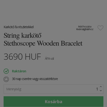
Karkötő fa részletekkel
Add hozzá a
kívánságlistához
String karkötő
Stethoscope Wooden Bracelet
3690
HUF
ÁFA-val
Raktáron
30 nap cserére vagy visszatérítésre
Mennyiség: