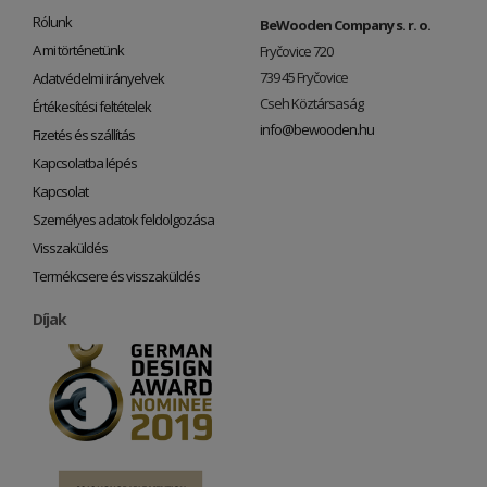
Rólunk
BeWooden Company s. r. o.
A mi történetünk
Fryčovice 720
739 45 Fryčovice
Adatvédelmi irányelvek
Cseh Köztársaság
Értékesítési feltételek
info@bewooden.hu
Fizetés és szállítás
Kapcsolatba lépés
Kapcsolat
Személyes adatok feldolgozása
Visszaküldés
Termékcsere és visszaküldés
Díjak