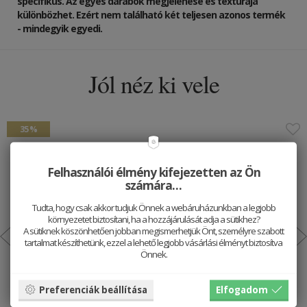
specifikus. Az egyes darabok megjelenése és textúrája
különbözhet. Ezért nem található két teljesen azonos termék
- mindegyik egyedi.
Jól néz ki vele
35 %
Felhasználói élmény kifejezetten az Ön
számára…
Tudta, hogy csak akkor tudjuk Önnek a webáruházunkban a legjobb
környezetet biztosítani, ha a hozzájárulását adja a sütikhez?
A sütiknek köszönhetően jobban megismerhetjük Önt, személyre szabott
tartalmat készíthetünk, ezzel a lehető legjobb vásárlási élményt biztosítva
Önnek.
Gyöngyös karkötö Corra Bracelet
Preferenciák beállítása
Elfogadom
7468.5 HUF
11490 HUF