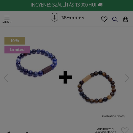
INGYENES SZÁLLÍTÁS 13 000 HUF 🚚
BE
WOODEN
10 %
Limited
Add hozzá a
kívánságlistához