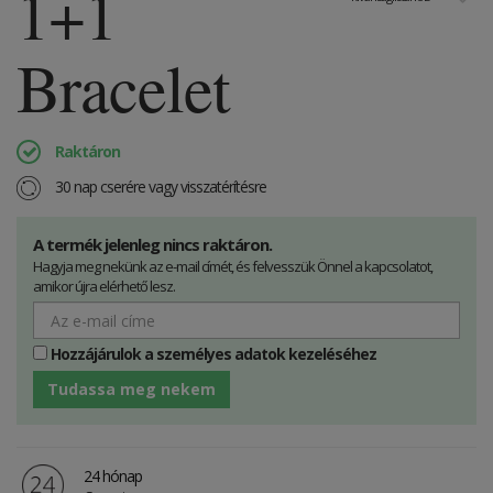
1+1
Bracelet
Raktáron
30 nap cserére vagy visszatérítésre
A termék jelenleg nincs raktáron.
Hagyja meg nekünk az e-mail címét, és felvesszük Önnel a kapcsolatot,
amikor újra elérhető lesz.
Hozzájárulok a személyes adatok kezeléséhez
Tudassa meg nekem
24 hónap