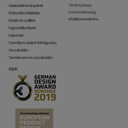
739 45 Fryčovice
Adatvédelmi irányelvek
Cseh Köztársaság
Értékesítési feltételek
info@bewooden.hu
Fizetés és szállítás
Kapcsolatba lépés
Kapcsolat
Személyes adatok feldolgozása
Visszaküldés
Termékcsere és visszaküldés
Díjak