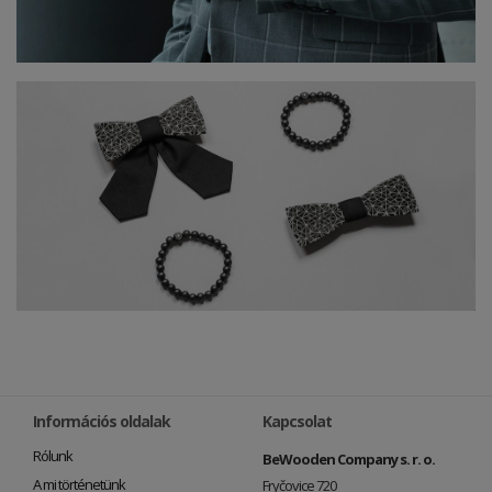
Információs oldalak
Kapcsolat
Rólunk
BeWooden Company s. r. o.
A mi történetünk
Fryčovice 720