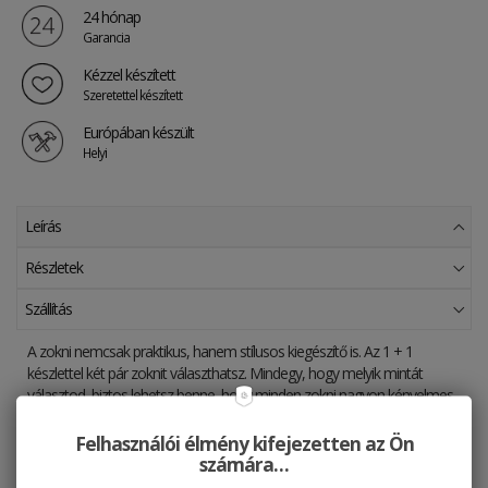
24 hónap
Garancia
Kézzel készített
Szeretettel készített
Európában készült
Helyi
Leírás
Részletek
Szállítás
A zokni nemcsak praktikus, hanem stílusos kiegészítő is. Az 1 + 1
készlettel két pár zoknit választhatsz. Mindegy, hogy melyik mintát
választod, biztos lehetsz benne, hogy minden zokni nagyon kényelmes.
Ezen felül zokniaink kétféle méretben kaphatóak. Nézd meg a zoknik
gondozására vonatkozó információkat.
Felhasználói élmény kifejezetten az Ön
számára…
Kézzel készített szeretettel - azok számára, akik szeretik az egyedi