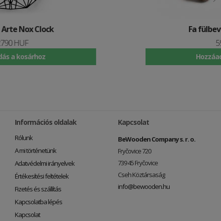
Fa fülbevaló Fox Earrings
5990 HUF
Hozzáadás a kosárhoz
Információs oldalak
Kapcsolat
Rólunk
BeWooden Company s. r. o.
A mi történetünk
Fryčovice 720
739 45 Fryčovice
Adatvédelmi irányelvek
Cseh Köztársaság
Értékesítési feltételek
info@bewooden.hu
Fizetés és szállítás
Kapcsolatba lépés
Kapcsolat