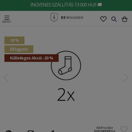
INGYENES SZÁLLÍTÁS 13 000 HUF 🚚
BE
WOODEN
10 %
Elfogyott
Különleges Akció -20 %
Add hozzá a
kívánságlistához