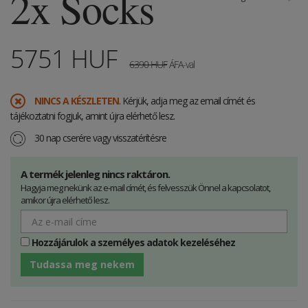
2x Socks
5751
HUF
6390
HUF
ÁFA-val
NINCS A KÉSZLETEN
. Kérjük, adja meg az email címét és
tájékoztatni fogjuk, amint újra elérhető lesz.
30 nap cserére vagy visszatérítésre
A termék jelenleg nincs raktáron.
Hagyja meg nekünk az e-mail címét, és felvesszük Önnel a kapcsolatot,
amikor újra elérhető lesz.
Hozzájárulok a személyes adatok kezeléséhez
Tudassa meg nekem