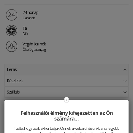
24 hónap
Garancia
Fa
Dió
Vegán termék
Ökológiai anyag
Leírás
Részletek
Szállítás
A mosható papírból készült neszeszerünk kiválóan alkalmas
pamut maszkjaink tárolására is, hogy az mindig kéznél
Felhasználói élmény kifejezetten az Ön
lehessen.
számára…
A praktikusság és funkcionalitás jellemzik leginkább barna
Tudta, hogy csak akkor tudjuk Önnek a webáruházunkban a legjobb