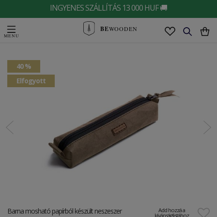
INGYENES SZÁLLÍTÁS 13 000 HUF 🚚
BE
WOODEN
40 %
Elfogyott
Barna mosható papírból készült neszeszer
Add hozzá a
kívánságlistához