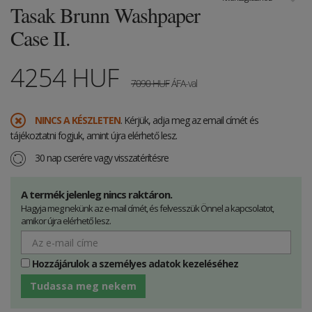
Tasak Brunn Washpaper
Case II.
4254
HUF
7090
HUF
ÁFA-val
NINCS A KÉSZLETEN
. Kérjük, adja meg az email címét és
tájékoztatni fogjuk, amint újra elérhető lesz.
30 nap cserére vagy visszatérítésre
A termék jelenleg nincs raktáron.
Hagyja meg nekünk az e-mail címét, és felvesszük Önnel a kapcsolatot,
amikor újra elérhető lesz.
Hozzájárulok a személyes adatok kezeléséhez
Tudassa meg nekem