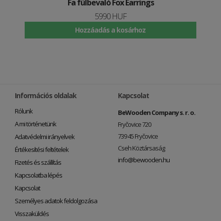
Fa fülbevaló Fox Earrings
5990 HUF
Hozzáadás a kosárhoz
Információs oldalak
Kapcsolat
Rólunk
BeWooden Company s. r. o.
A mi történetünk
Fryčovice 720
739 45 Fryčovice
Adatvédelmi irányelvek
Cseh Köztársaság
Értékesítési feltételek
info@bewooden.hu
Fizetés és szállítás
Kapcsolatba lépés
Kapcsolat
Személyes adatok feldolgozása
Visszaküldés