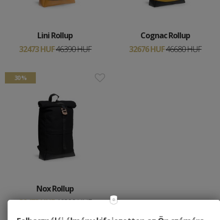
Lini Rollup
Cognac Rollup
32473 HUF
46390 HUF
32676 HUF
46680 HUF
30 %
Nox Rollup
32473 HUF
46390 HUF