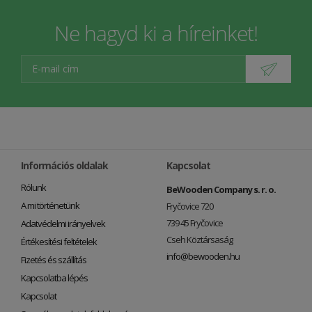
Ne hagyd ki a híreinket!
Információs oldalak
Kapcsolat
Rólunk
BeWooden Company s. r. o.
A mi történetünk
Fryčovice 720
739 45 Fryčovice
Adatvédelmi irányelvek
Cseh Köztársaság
Értékesítési feltételek
info@bewooden.hu
Fizetés és szállítás
Kapcsolatba lépés
Kapcsolat