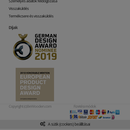
Személyes adatok feldolgozása
Visszaküldés
Termékcsere és visszaküldés
Díjak
Copyright (c) BeWooden.com
Fizetési módok
A sütik (cookies) beállításai