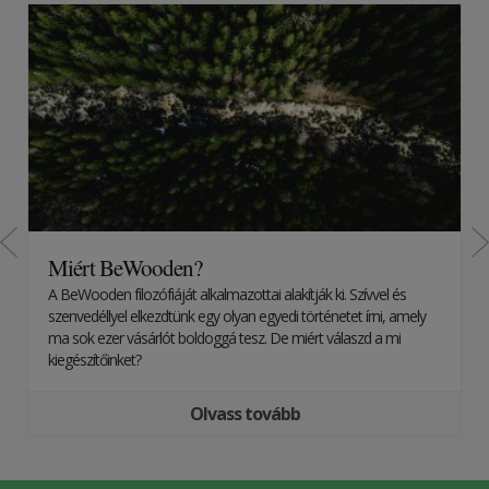
Miért BeWooden?
A BeWooden filozófiáját alkalmazottai alakítják ki. Szívvel és
szenvedéllyel elkezdtünk egy olyan egyedi történetet írni, amely
ma sok ezer vásárlót boldoggá tesz. De miért válaszd a mi
kiegészítőinket?
Olvass tovább