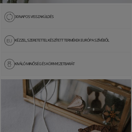
30 NAPOS VISSZAKÜLDÉS
KÉZZEL, SZERETETTEL KÉSZÍTETT TERMÉKEK EURÓPA SZÍVÉBŐ
L
KIVÁLÓ MINŐSÉG ÉS KÖRNYEZETBARÁ
T