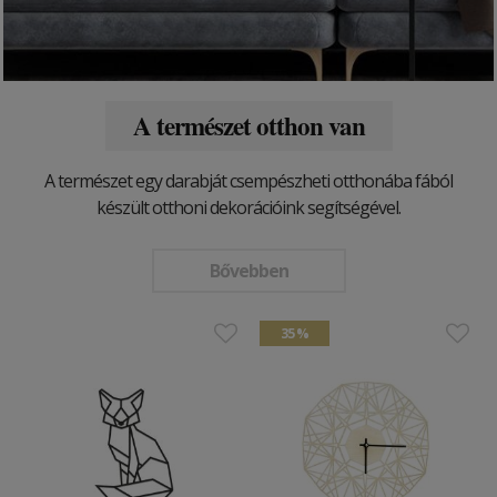
A természet otthon van
A természet egy darabját csempészheti otthonába fából
készült otthoni dekorációink segítségével.
Bővebben
35 %