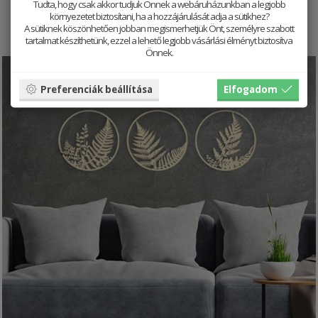
Tudta, hogy csak akkor tudjuk Önnek a webáruházunkban a legjobb
14312 HUF
17890 HUF
környezetet biztosítani, ha a hozzájárulását adja a sütikhez?
A sütiknek köszönhetően jobban megismerhetjük Önt, személyre szabott
tartalmat készíthetünk, ezzel a lehető legjobb vásárlási élményt biztosítva
Önnek.
Preferenciák beállítása
Elfogadom