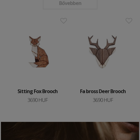
Bővebben
Sitting Fox Brooch
Fa bross Deer Brooch
3690 HUF
3690 HUF