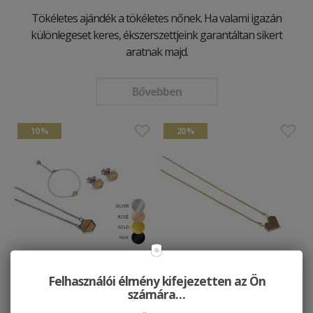
Tökéletes ajándék a tökéletes nőnek. Ha valami igazán
különlegeset keres, ékszerszettjeink garantáltan sikert
aratnak majd.
Bővebben
10 %
20 %
Felhasználói élmény kifejezetten az Ön
Hexagon Set
Nyaklánc Aurum
számára…
Necklace Heart
41373 HUF
45970 HUF