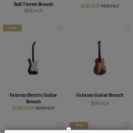
Bull Terrier Brooch
6741 HUF
7490 HUF
3690 HUF
15 %
Fa bross Electric Guitar
Fa bross Guitar Brooch
Brooch
3690 HUF
3136.5 HUF
3690 HUF
20 %