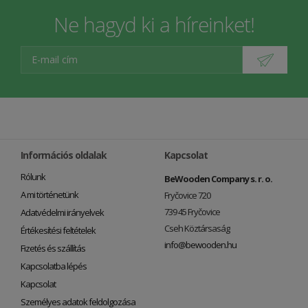
Ne hagyd ki a híreinket!
Információs oldalak
Kapcsolat
Rólunk
BeWooden Company s. r. o.
A mi történetünk
Fryčovice 720
739 45 Fryčovice
Adatvédelmi irányelvek
Cseh Köztársaság
Értékesítési feltételek
info@bewooden.hu
Fizetés és szállítás
Kapcsolatba lépés
Kapcsolat
Személyes adatok feldolgozása