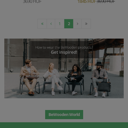
3690 HUF
1845 HUF
3690 HUF
1
2
BeWooden World