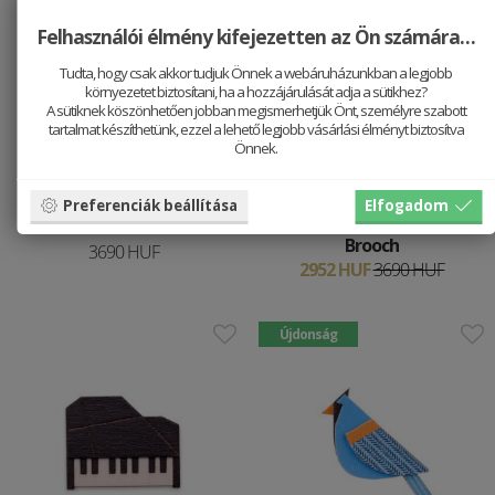
Felhasználói élmény kifejezetten az Ön számára…
Tudta, hogy csak akkor tudjuk Önnek a webáruházunkban a legjobb
környezetet biztosítani, ha a hozzájárulását adja a sütikhez?
A sütiknek köszönhetően jobban megismerhetjük Önt, személyre szabott
tartalmat készíthetünk, ezzel a lehető legjobb vásárlási élményt biztosítva
Önnek.
Preferenciák beállítása
Elfogadom
Fa bross Violin Brooch
Fa bross Treble Clef
Brooch
3690 HUF
2952 HUF
3690 HUF
Újdonság