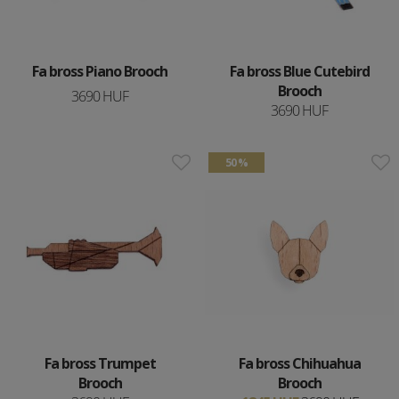
Fa bross Piano Brooch
Fa bross Blue Cutebird
Brooch
3690 HUF
3690 HUF
50 %
Fa bross Trumpet
Fa bross Chihuahua
Brooch
Brooch