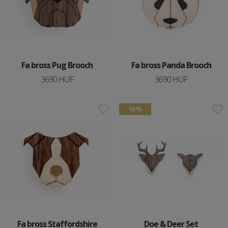
Fa bross Pug Brooch
Fa bross Panda Brooch
3690 HUF
3690 HUF
10 %
Fa bross Staffordshire
Doe & Deer Set