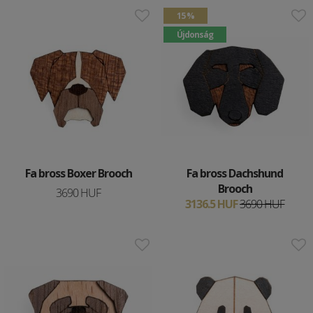
15 %
Újdonság
Fa bross Boxer Brooch
Fa bross Dachshund
Brooch
3690 HUF
3136.5 HUF
3690 HUF