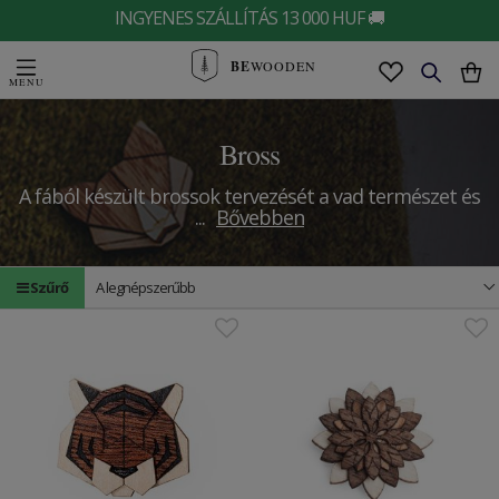
INGYENES SZÁLLÍTÁS 13 000 HUF 🚚
BE
WOODEN
Bross
A fából készült brossok tervezését a vad természet és
...
Bővebben
Szűrő
A legnépszerűbb