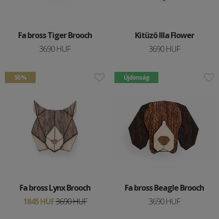
Fa bross Tiger Brooch
Kitüzö Illa Flower
3690 HUF
3690 HUF
50 %
Újdonság
Fa bross Lynx Brooch
Fa bross Beagle Brooch
1845 HUF
3690 HUF
3690 HUF